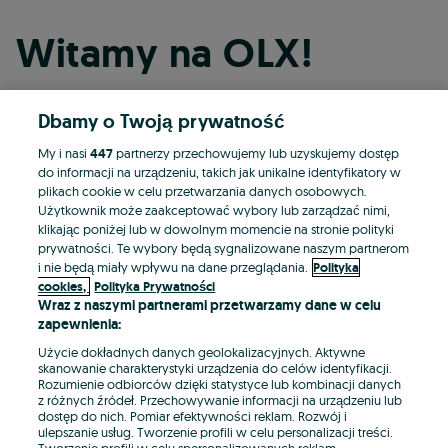
Witamy na OLX!
Dbamy o Twoją prywatność
Kontynuuj przez Facebooka
My i nasi
447
partnerzy przechowujemy lub uzyskujemy dostęp
do informacji na urządzeniu, takich jak unikalne identyfikatory w
Kontynuuj przez konto Apple
plikach cookie w celu przetwarzania danych osobowych.
Użytkownik może zaakceptować wybory lub zarządzać nimi,
klikając poniżej lub w dowolnym momencie na stronie polityki
prywatności. Te wybory będą sygnalizowane naszym partnerom
Kontynuuj przez konto Google
i nie będą miały wpływu na dane przeglądania.
Polityka
cookies,
Polityka Prywatności
Wraz z naszymi partnerami przetwarzamy dane w celu
LUB
zapewnienia:
Zaloguj się
Załóż konto
Użycie dokładnych danych geolokalizacyjnych. Aktywne
skanowanie charakterystyki urządzenia do celów identyfikacji.
Rozumienie odbiorców dzięki statystyce lub kombinacji danych
E-mail
z różnych źródeł. Przechowywanie informacji na urządzeniu lub
dostęp do nich. Pomiar efektywności reklam. Rozwój i
ulepszanie usług. Tworzenie profili w celu personalizacji treści.
Tworzenie profili w celu spersonalizowanych reklam.