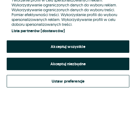
Wykorzystywanie ograniczonych danych do wyboru reklam.
Wykorzystywanie ograniczonych danych do wyboru treści.
Hasło
Pomiar efektywności treści. Wykorzystanie profili do wyboru
spersonalizowanych reklam. Wykorzystywanie profili w celu
doboru spersonalizowanych treści.
Lista partnerów (dostawców)
Nie pamiętasz hasła?
Akceptuj wszystkie
Zaloguj się
Akceptuj niezbędne
Kontynuując za pośrednictwem jednego z dostawców wskazanych powyżej,
akceptuję
Regulamin serwisu
OLX.pl w jego aktualnym brzmieniu.
Ustaw preferencje