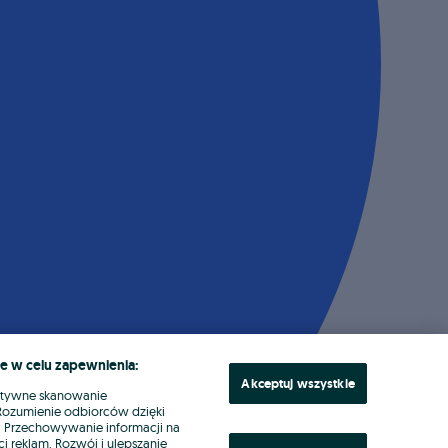
e w celu zapewnienia:
Akceptuj wszystkie
ktywne skanowanie
. Rozumienie odbiorców dzięki
ł. Przechowywanie informacji na
i reklam. Rozwój i ulepszanie