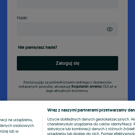
Hasło
Nie pamiętasz hasła?
Zaloguj się
Kontynuując za pośrednictwem jednego z dostawców
wskazanych powyżej, akceptuję
Regulamin serwisu
OLX.pl w
jego aktualnym brzmieniu.
Wraz z naszymi partnerami przetwarzamy dan
Użycie dokładnych danych geolokalizacyjnych. A
cji na urządzeniu,
charakterystyki urządzenia do celów identyfikacji
ia danych osobowych.
statystyce lub kombinacji danych z różnych źróde
niżej lub w
urządzeniu lub dostęp do nich. Pomiar efektywnośc