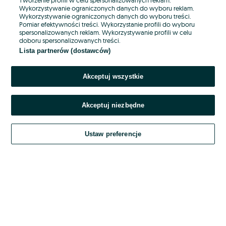
Wykorzystywanie ograniczonych danych do wyboru reklam.
Wykorzystywanie ograniczonych danych do wyboru treści.
Hasło
Pomiar efektywności treści. Wykorzystanie profili do wyboru
spersonalizowanych reklam. Wykorzystywanie profili w celu
doboru spersonalizowanych treści.
Lista partnerów (dostawców)
Nie pamiętasz hasła?
Akceptuj wszystkie
Zaloguj się
Akceptuj niezbędne
Kontynuując za pośrednictwem jednego z dostawców wskazanych powyżej,
akceptuję
OLX.pl w jego aktualnym brzmieniu.
Ustaw preferencje
Regulamin serwisu