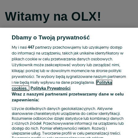
Witamy na OLX!
Dbamy o Twoją prywatność
Kontynuuj przez Facebooka
My i nasi
partnerzy przechowujemy lub uzyskujemy dostęp
447
do informacji na urządzeniu, takich jak unikalne identyfikatory w
Kontynuuj przez konto Apple
plikach cookie w celu przetwarzania danych osobowych.
Użytkownik może zaakceptować wybory lub zarządzać nimi,
klikając poniżej lub w dowolnym momencie na stronie polityki
prywatności. Te wybory będą sygnalizowane naszym partnerom
Kontynuuj przez konto Google
i nie będą miały wpływu na dane przeglądania.
Polityka
cookies,
Polityka Prywatności
Wraz z naszymi partnerami przetwarzamy dane w celu
LUB
zapewnienia:
Zaloguj się
Załóż konto
Użycie dokładnych danych geolokalizacyjnych. Aktywne
skanowanie charakterystyki urządzenia do celów identyfikacji.
Rozumienie odbiorców dzięki statystyce lub kombinacji danych
E-mail
z różnych źródeł. Przechowywanie informacji na urządzeniu lub
dostęp do nich. Pomiar efektywności reklam. Rozwój i
ulepszanie usług. Tworzenie profili w celu personalizacji treści.
Tworzenie profili w celu spersonalizowanych reklam.