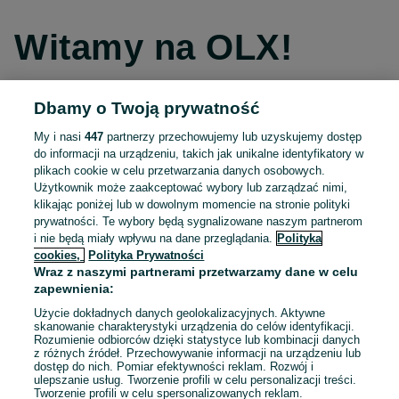
Witamy na OLX!
Dbamy o Twoją prywatność
Kontynuuj przez Facebooka
My i nasi
447
partnerzy przechowujemy lub uzyskujemy dostęp
do informacji na urządzeniu, takich jak unikalne identyfikatory w
Kontynuuj przez konto Apple
plikach cookie w celu przetwarzania danych osobowych.
Użytkownik może zaakceptować wybory lub zarządzać nimi,
klikając poniżej lub w dowolnym momencie na stronie polityki
prywatności. Te wybory będą sygnalizowane naszym partnerom
Kontynuuj przez konto Google
i nie będą miały wpływu na dane przeglądania.
Polityka
cookies,
Polityka Prywatności
Wraz z naszymi partnerami przetwarzamy dane w celu
LUB
zapewnienia:
Zaloguj się
Załóż konto
Użycie dokładnych danych geolokalizacyjnych. Aktywne
skanowanie charakterystyki urządzenia do celów identyfikacji.
Rozumienie odbiorców dzięki statystyce lub kombinacji danych
E-mail
z różnych źródeł. Przechowywanie informacji na urządzeniu lub
dostęp do nich. Pomiar efektywności reklam. Rozwój i
ulepszanie usług. Tworzenie profili w celu personalizacji treści.
Tworzenie profili w celu spersonalizowanych reklam.