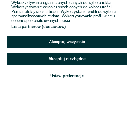
Wykorzystywanie ograniczonych danych do wyboru reklam.
Wykorzystywanie ograniczonych danych do wyboru treści.
Hasło
Pomiar efektywności treści. Wykorzystanie profili do wyboru
spersonalizowanych reklam. Wykorzystywanie profili w celu
doboru spersonalizowanych treści.
Lista partnerów (dostawców)
Nie pamiętasz hasła?
Akceptuj wszystkie
Zaloguj się
Akceptuj niezbędne
Kontynuując za pośrednictwem jednego z dostawców wskazanych powyżej,
Ustaw preferencje
akceptuję
Regulamin serwisu
OLX.pl w jego aktualnym brzmieniu.