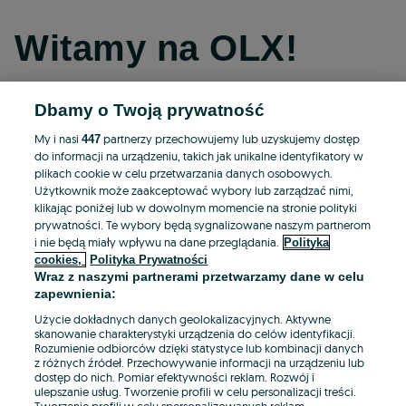
Witamy na OLX!
Dbamy o Twoją prywatność
Kontynuuj przez Facebooka
My i nasi
partnerzy przechowujemy lub uzyskujemy dostęp
447
do informacji na urządzeniu, takich jak unikalne identyfikatory w
Kontynuuj przez konto Apple
plikach cookie w celu przetwarzania danych osobowych.
Użytkownik może zaakceptować wybory lub zarządzać nimi,
klikając poniżej lub w dowolnym momencie na stronie polityki
prywatności. Te wybory będą sygnalizowane naszym partnerom
Kontynuuj przez konto Google
i nie będą miały wpływu na dane przeglądania.
Polityka
cookies,
Polityka Prywatności
Wraz z naszymi partnerami przetwarzamy dane w celu
LUB
zapewnienia:
Zaloguj się
Załóż konto
Użycie dokładnych danych geolokalizacyjnych. Aktywne
skanowanie charakterystyki urządzenia do celów identyfikacji.
Rozumienie odbiorców dzięki statystyce lub kombinacji danych
E-mail
z różnych źródeł. Przechowywanie informacji na urządzeniu lub
dostęp do nich. Pomiar efektywności reklam. Rozwój i
ulepszanie usług. Tworzenie profili w celu personalizacji treści.
Tworzenie profili w celu spersonalizowanych reklam.