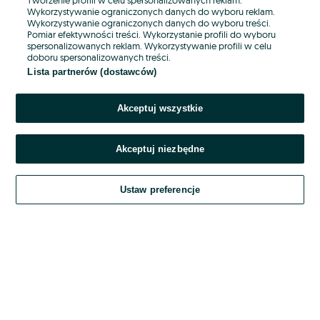
Wykorzystywanie ograniczonych danych do wyboru reklam.
Wykorzystywanie ograniczonych danych do wyboru treści.
Hasło
Pomiar efektywności treści. Wykorzystanie profili do wyboru
spersonalizowanych reklam. Wykorzystywanie profili w celu
doboru spersonalizowanych treści.
Lista partnerów (dostawców)
Nie pamiętasz hasła?
Akceptuj wszystkie
Zaloguj się
Akceptuj niezbędne
Kontynuując za pośrednictwem jednego z dostawców wskazanych powyżej,
akceptuję
OLX.pl w jego aktualnym brzmieniu.
Ustaw preferencje
Regulamin serwisu