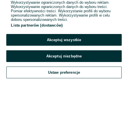
Wykorzystywanie ograniczonych danych do wyboru reklam.
Wykorzystywanie ograniczonych danych do wyboru treści.
Hasło
Pomiar efektywności treści. Wykorzystanie profili do wyboru
spersonalizowanych reklam. Wykorzystywanie profili w celu
doboru spersonalizowanych treści.
Lista partnerów (dostawców)
Nie pamiętasz hasła?
Akceptuj wszystkie
Zaloguj się
Akceptuj niezbędne
Kontynuując za pośrednictwem jednego z dostawców wskazanych powyżej,
Ustaw preferencje
akceptuję
Regulamin serwisu
OLX.pl w jego aktualnym brzmieniu.