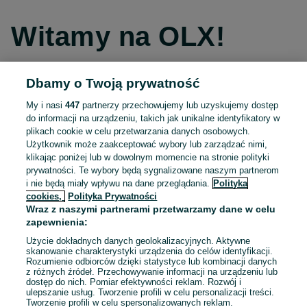
Witamy na OLX!
Dbamy o Twoją prywatność
Kontynuuj przez Facebooka
My i nasi
447
partnerzy przechowujemy lub uzyskujemy dostęp
do informacji na urządzeniu, takich jak unikalne identyfikatory w
Kontynuuj przez konto Apple
plikach cookie w celu przetwarzania danych osobowych.
Użytkownik może zaakceptować wybory lub zarządzać nimi,
klikając poniżej lub w dowolnym momencie na stronie polityki
prywatności. Te wybory będą sygnalizowane naszym partnerom
Kontynuuj przez konto Google
i nie będą miały wpływu na dane przeglądania.
Polityka
cookies,
Polityka Prywatności
Wraz z naszymi partnerami przetwarzamy dane w celu
LUB
zapewnienia:
Zaloguj się
Załóż konto
Użycie dokładnych danych geolokalizacyjnych. Aktywne
skanowanie charakterystyki urządzenia do celów identyfikacji.
Rozumienie odbiorców dzięki statystyce lub kombinacji danych
E-mail
z różnych źródeł. Przechowywanie informacji na urządzeniu lub
dostęp do nich. Pomiar efektywności reklam. Rozwój i
ulepszanie usług. Tworzenie profili w celu personalizacji treści.
Tworzenie profili w celu spersonalizowanych reklam.