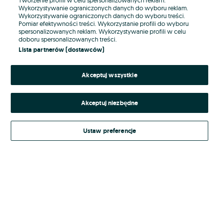
Wykorzystywanie ograniczonych danych do wyboru reklam.
Wykorzystywanie ograniczonych danych do wyboru treści.
Hasło
Pomiar efektywności treści. Wykorzystanie profili do wyboru
spersonalizowanych reklam. Wykorzystywanie profili w celu
doboru spersonalizowanych treści.
Lista partnerów (dostawców)
Nie pamiętasz hasła?
Akceptuj wszystkie
Zaloguj się
Akceptuj niezbędne
Kontynuując za pośrednictwem jednego z dostawców wskazanych powyżej,
akceptuję
Regulamin serwisu
OLX.pl w jego aktualnym brzmieniu.
Ustaw preferencje