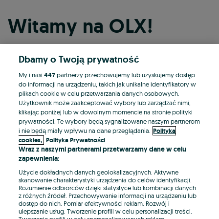
Witamy na OLX!
Dbamy o Twoją prywatność
Kontynuuj przez Facebooka
My i nasi
447
partnerzy przechowujemy lub uzyskujemy dostęp
do informacji na urządzeniu, takich jak unikalne identyfikatory w
Kontynuuj przez konto Apple
plikach cookie w celu przetwarzania danych osobowych.
Użytkownik może zaakceptować wybory lub zarządzać nimi,
klikając poniżej lub w dowolnym momencie na stronie polityki
prywatności. Te wybory będą sygnalizowane naszym partnerom
Kontynuuj przez konto Google
i nie będą miały wpływu na dane przeglądania.
Polityka
cookies,
Polityka Prywatności
Wraz z naszymi partnerami przetwarzamy dane w celu
LUB
zapewnienia:
Zaloguj się
Załóż konto
Użycie dokładnych danych geolokalizacyjnych. Aktywne
skanowanie charakterystyki urządzenia do celów identyfikacji.
Rozumienie odbiorców dzięki statystyce lub kombinacji danych
E-mail
z różnych źródeł. Przechowywanie informacji na urządzeniu lub
dostęp do nich. Pomiar efektywności reklam. Rozwój i
ulepszanie usług. Tworzenie profili w celu personalizacji treści.
Tworzenie profili w celu spersonalizowanych reklam.