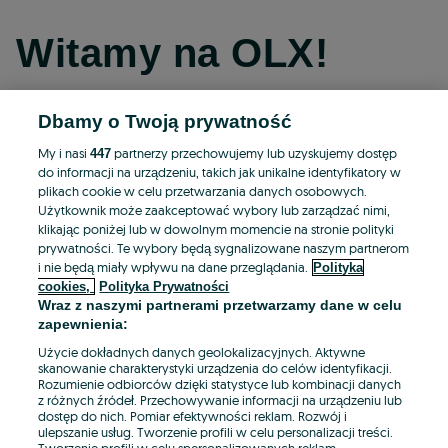
Witamy na OLX!
Dbamy o Twoją prywatność
Kontynuuj przez Facebooka
My i nasi
partnerzy przechowujemy lub uzyskujemy dostęp
447
do informacji na urządzeniu, takich jak unikalne identyfikatory w
Kontynuuj przez konto Apple
plikach cookie w celu przetwarzania danych osobowych.
Użytkownik może zaakceptować wybory lub zarządzać nimi,
klikając poniżej lub w dowolnym momencie na stronie polityki
prywatności. Te wybory będą sygnalizowane naszym partnerom
Kontynuuj przez konto Google
i nie będą miały wpływu na dane przeglądania.
Polityka
cookies,
Polityka Prywatności
Wraz z naszymi partnerami przetwarzamy dane w celu
LUB
zapewnienia:
Zaloguj się
Załóż konto
Użycie dokładnych danych geolokalizacyjnych. Aktywne
skanowanie charakterystyki urządzenia do celów identyfikacji.
Rozumienie odbiorców dzięki statystyce lub kombinacji danych
E-mail
z różnych źródeł. Przechowywanie informacji na urządzeniu lub
dostęp do nich. Pomiar efektywności reklam. Rozwój i
ulepszanie usług. Tworzenie profili w celu personalizacji treści.
Tworzenie profili w celu spersonalizowanych reklam.