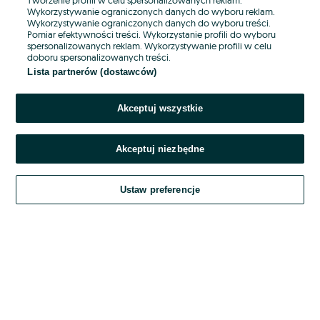
Wykorzystywanie ograniczonych danych do wyboru reklam.
Wykorzystywanie ograniczonych danych do wyboru treści.
Hasło
Pomiar efektywności treści. Wykorzystanie profili do wyboru
spersonalizowanych reklam. Wykorzystywanie profili w celu
doboru spersonalizowanych treści.
Lista partnerów (dostawców)
Nie pamiętasz hasła?
Akceptuj wszystkie
Zaloguj się
Akceptuj niezbędne
Kontynuując za pośrednictwem jednego z dostawców wskazanych powyżej,
akceptuję
OLX.pl w jego aktualnym brzmieniu.
Ustaw preferencje
Regulamin serwisu