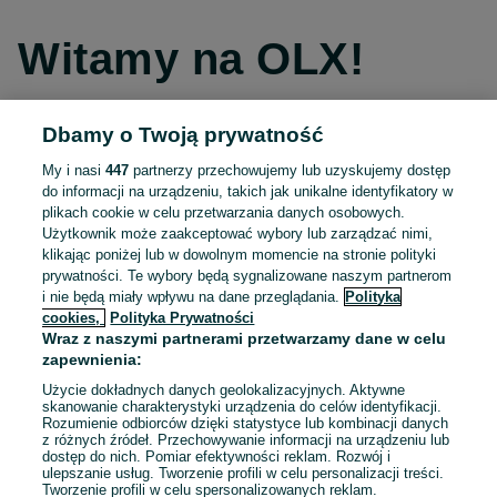
Witamy na OLX!
Dbamy o Twoją prywatność
Kontynuuj przez Facebooka
My i nasi
447
partnerzy przechowujemy lub uzyskujemy dostęp
do informacji na urządzeniu, takich jak unikalne identyfikatory w
Kontynuuj przez konto Apple
plikach cookie w celu przetwarzania danych osobowych.
Użytkownik może zaakceptować wybory lub zarządzać nimi,
klikając poniżej lub w dowolnym momencie na stronie polityki
prywatności. Te wybory będą sygnalizowane naszym partnerom
Kontynuuj przez konto Google
i nie będą miały wpływu na dane przeglądania.
Polityka
cookies,
Polityka Prywatności
Wraz z naszymi partnerami przetwarzamy dane w celu
LUB
zapewnienia:
Zaloguj się
Załóż konto
Użycie dokładnych danych geolokalizacyjnych. Aktywne
skanowanie charakterystyki urządzenia do celów identyfikacji.
Rozumienie odbiorców dzięki statystyce lub kombinacji danych
E-mail
z różnych źródeł. Przechowywanie informacji na urządzeniu lub
dostęp do nich. Pomiar efektywności reklam. Rozwój i
ulepszanie usług. Tworzenie profili w celu personalizacji treści.
Tworzenie profili w celu spersonalizowanych reklam.