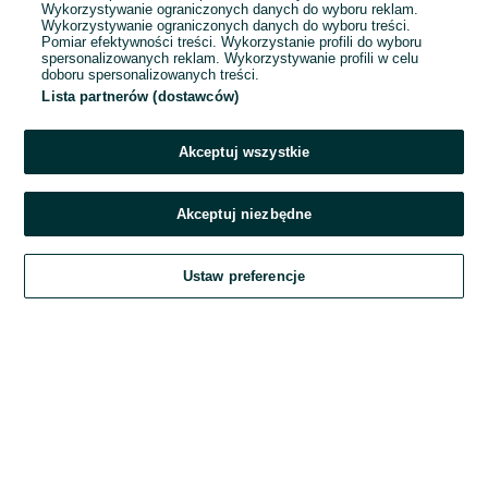
Wykorzystywanie ograniczonych danych do wyboru reklam.
Wykorzystywanie ograniczonych danych do wyboru treści.
Hasło
Pomiar efektywności treści. Wykorzystanie profili do wyboru
spersonalizowanych reklam. Wykorzystywanie profili w celu
doboru spersonalizowanych treści.
Lista partnerów (dostawców)
Nie pamiętasz hasła?
Akceptuj wszystkie
Zaloguj się
Akceptuj niezbędne
Kontynuując za pośrednictwem jednego z dostawców wskazanych powyżej,
Ustaw preferencje
akceptuję
Regulamin serwisu
OLX.pl w jego aktualnym brzmieniu.