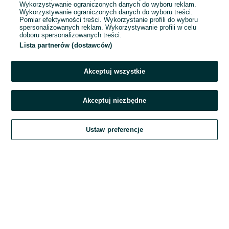
Wykorzystywanie ograniczonych danych do wyboru reklam.
Wykorzystywanie ograniczonych danych do wyboru treści.
Hasło
Pomiar efektywności treści. Wykorzystanie profili do wyboru
spersonalizowanych reklam. Wykorzystywanie profili w celu
doboru spersonalizowanych treści.
Lista partnerów (dostawców)
Nie pamiętasz hasła?
Akceptuj wszystkie
Zaloguj się
Akceptuj niezbędne
Kontynuując za pośrednictwem jednego z dostawców wskazanych powyżej,
Ustaw preferencje
akceptuję
Regulamin serwisu
OLX.pl w jego aktualnym brzmieniu.