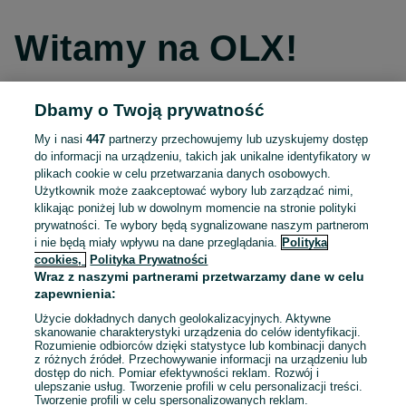
Witamy na OLX!
Dbamy o Twoją prywatność
Kontynuuj przez Facebooka
My i nasi
447
partnerzy przechowujemy lub uzyskujemy dostęp
do informacji na urządzeniu, takich jak unikalne identyfikatory w
Kontynuuj przez konto Apple
plikach cookie w celu przetwarzania danych osobowych.
Użytkownik może zaakceptować wybory lub zarządzać nimi,
klikając poniżej lub w dowolnym momencie na stronie polityki
prywatności. Te wybory będą sygnalizowane naszym partnerom
Kontynuuj przez konto Google
i nie będą miały wpływu na dane przeglądania.
Polityka
cookies,
Polityka Prywatności
Wraz z naszymi partnerami przetwarzamy dane w celu
LUB
zapewnienia:
Zaloguj się
Załóż konto
Użycie dokładnych danych geolokalizacyjnych. Aktywne
skanowanie charakterystyki urządzenia do celów identyfikacji.
Rozumienie odbiorców dzięki statystyce lub kombinacji danych
E-mail
z różnych źródeł. Przechowywanie informacji na urządzeniu lub
dostęp do nich. Pomiar efektywności reklam. Rozwój i
ulepszanie usług. Tworzenie profili w celu personalizacji treści.
Tworzenie profili w celu spersonalizowanych reklam.