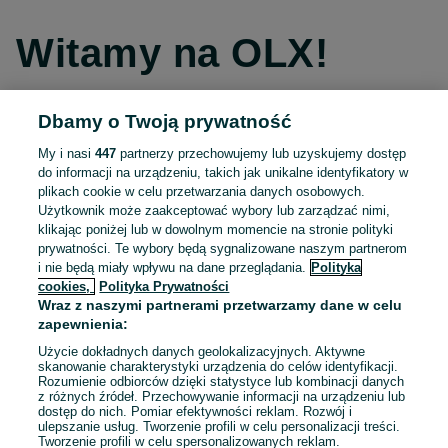
Witamy na OLX!
Dbamy o Twoją prywatność
Kontynuuj przez Facebooka
My i nasi
447
partnerzy przechowujemy lub uzyskujemy dostęp
do informacji na urządzeniu, takich jak unikalne identyfikatory w
Kontynuuj przez konto Apple
plikach cookie w celu przetwarzania danych osobowych.
Użytkownik może zaakceptować wybory lub zarządzać nimi,
klikając poniżej lub w dowolnym momencie na stronie polityki
prywatności. Te wybory będą sygnalizowane naszym partnerom
Kontynuuj przez konto Google
i nie będą miały wpływu na dane przeglądania.
Polityka
cookies,
Polityka Prywatności
Wraz z naszymi partnerami przetwarzamy dane w celu
LUB
zapewnienia:
Zaloguj się
Załóż konto
Użycie dokładnych danych geolokalizacyjnych. Aktywne
skanowanie charakterystyki urządzenia do celów identyfikacji.
Rozumienie odbiorców dzięki statystyce lub kombinacji danych
E-mail
z różnych źródeł. Przechowywanie informacji na urządzeniu lub
dostęp do nich. Pomiar efektywności reklam. Rozwój i
ulepszanie usług. Tworzenie profili w celu personalizacji treści.
Tworzenie profili w celu spersonalizowanych reklam.