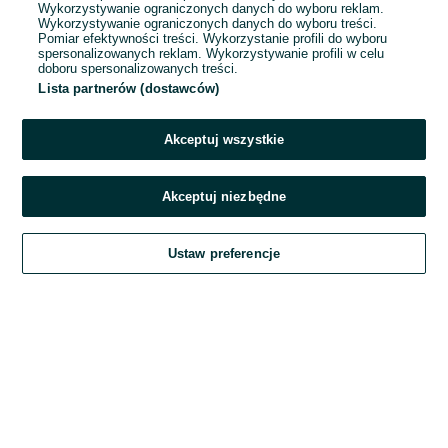
Wykorzystywanie ograniczonych danych do wyboru reklam.
Wykorzystywanie ograniczonych danych do wyboru treści.
Hasło
Pomiar efektywności treści. Wykorzystanie profili do wyboru
spersonalizowanych reklam. Wykorzystywanie profili w celu
doboru spersonalizowanych treści.
Lista partnerów (dostawców)
Nie pamiętasz hasła?
Akceptuj wszystkie
Zaloguj się
Akceptuj niezbędne
Kontynuując za pośrednictwem jednego z dostawców wskazanych powyżej,
Ustaw preferencje
akceptuję
Regulamin serwisu
OLX.pl w jego aktualnym brzmieniu.