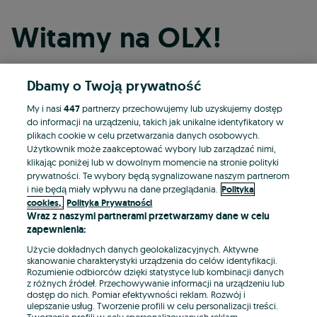
Witamy na OLX!
Dbamy o Twoją prywatność
Kontynuuj przez Facebooka
My i nasi
447
partnerzy przechowujemy lub uzyskujemy dostęp
do informacji na urządzeniu, takich jak unikalne identyfikatory w
Kontynuuj przez konto Apple
plikach cookie w celu przetwarzania danych osobowych.
Użytkownik może zaakceptować wybory lub zarządzać nimi,
klikając poniżej lub w dowolnym momencie na stronie polityki
prywatności. Te wybory będą sygnalizowane naszym partnerom
Kontynuuj przez konto Google
i nie będą miały wpływu na dane przeglądania.
Polityka
cookies,
Polityka Prywatności
Wraz z naszymi partnerami przetwarzamy dane w celu
LUB
zapewnienia:
Zaloguj się
Załóż konto
Użycie dokładnych danych geolokalizacyjnych. Aktywne
skanowanie charakterystyki urządzenia do celów identyfikacji.
Rozumienie odbiorców dzięki statystyce lub kombinacji danych
E-mail
z różnych źródeł. Przechowywanie informacji na urządzeniu lub
dostęp do nich. Pomiar efektywności reklam. Rozwój i
ulepszanie usług. Tworzenie profili w celu personalizacji treści.
Tworzenie profili w celu spersonalizowanych reklam.