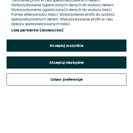
Wykorzystywanie ograniczonych danych do wyboru reklam.
Wykorzystywanie ograniczonych danych do wyboru treści.
Hasło
Pomiar efektywności treści. Wykorzystanie profili do wyboru
spersonalizowanych reklam. Wykorzystywanie profili w celu
doboru spersonalizowanych treści.
Lista partnerów (dostawców)
Nie pamiętasz hasła?
Akceptuj wszystkie
Zaloguj się
Akceptuj niezbędne
Kontynuując za pośrednictwem jednego z dostawców wskazanych powyżej,
akceptuję
Regulamin serwisu
OLX.pl w jego aktualnym brzmieniu.
Ustaw preferencje