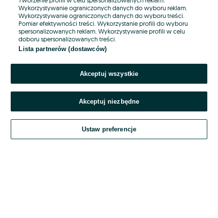
Wykorzystywanie ograniczonych danych do wyboru reklam.
Wykorzystywanie ograniczonych danych do wyboru treści.
Hasło
Pomiar efektywności treści. Wykorzystanie profili do wyboru
spersonalizowanych reklam. Wykorzystywanie profili w celu
doboru spersonalizowanych treści.
Lista partnerów (dostawców)
Nie pamiętasz hasła?
Akceptuj wszystkie
Zaloguj się
Akceptuj niezbędne
Kontynuując za pośrednictwem jednego z dostawców wskazanych powyżej,
akceptuję
OLX.pl w jego aktualnym brzmieniu.
Ustaw preferencje
Regulamin serwisu