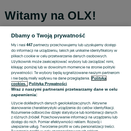
Witamy na OLX!
Dbamy o Twoją prywatność
Kontynuuj przez Facebooka
My i nasi
partnerzy przechowujemy lub uzyskujemy dostęp
447
do informacji na urządzeniu, takich jak unikalne identyfikatory w
Kontynuuj przez konto Apple
plikach cookie w celu przetwarzania danych osobowych.
Użytkownik może zaakceptować wybory lub zarządzać nimi,
klikając poniżej lub w dowolnym momencie na stronie polityki
prywatności. Te wybory będą sygnalizowane naszym partnerom
Kontynuuj przez konto Google
i nie będą miały wpływu na dane przeglądania.
Polityka
cookies,
Polityka Prywatności
Wraz z naszymi partnerami przetwarzamy dane w celu
LUB
zapewnienia:
Zaloguj się
Załóż konto
Użycie dokładnych danych geolokalizacyjnych. Aktywne
skanowanie charakterystyki urządzenia do celów identyfikacji.
Rozumienie odbiorców dzięki statystyce lub kombinacji danych
E-mail
z różnych źródeł. Przechowywanie informacji na urządzeniu lub
dostęp do nich. Pomiar efektywności reklam. Rozwój i
ulepszanie usług. Tworzenie profili w celu personalizacji treści.
Tworzenie profili w celu spersonalizowanych reklam.