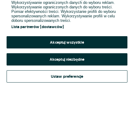
Wykorzystywanie ograniczonych danych do wyboru reklam.
Wykorzystywanie ograniczonych danych do wyboru treści.
Hasło
Pomiar efektywności treści. Wykorzystanie profili do wyboru
spersonalizowanych reklam. Wykorzystywanie profili w celu
doboru spersonalizowanych treści.
Lista partnerów (dostawców)
Nie pamiętasz hasła?
Akceptuj wszystkie
Zaloguj się
Akceptuj niezbędne
Kontynuując za pośrednictwem jednego z dostawców wskazanych powyżej,
Ustaw preferencje
Regulamin serwisu
akceptuję
OLX.pl w jego aktualnym brzmieniu.