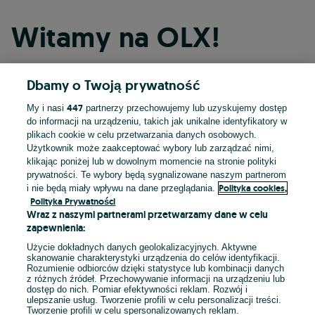
Witamy na OLX!
Dbamy o Twoją prywatność
Kontynuuj przez Facebooka
447
My i nasi
partnerzy przechowujemy lub uzyskujemy dostęp
do informacji na urządzeniu, takich jak unikalne identyfikatory w
Kontynuuj przez konto Apple
plikach cookie w celu przetwarzania danych osobowych.
Użytkownik może zaakceptować wybory lub zarządzać nimi,
klikając poniżej lub w dowolnym momencie na stronie polityki
prywatności. Te wybory będą sygnalizowane naszym partnerom
Kontynuuj przez konto Google
Polityka cookies,
i nie będą miały wpływu na dane przeglądania.
Polityka Prywatności
Wraz z naszymi partnerami przetwarzamy dane w celu
LUB
zapewnienia:
Zaloguj się
Załóż konto
Użycie dokładnych danych geolokalizacyjnych. Aktywne
skanowanie charakterystyki urządzenia do celów identyfikacji.
Rozumienie odbiorców dzięki statystyce lub kombinacji danych
E-mail
z różnych źródeł. Przechowywanie informacji na urządzeniu lub
dostęp do nich. Pomiar efektywności reklam. Rozwój i
ulepszanie usług. Tworzenie profili w celu personalizacji treści.
Tworzenie profili w celu spersonalizowanych reklam.