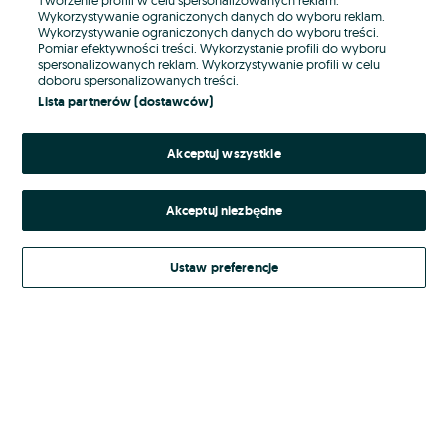
Wykorzystywanie ograniczonych danych do wyboru reklam.
Wykorzystywanie ograniczonych danych do wyboru treści.
Hasło
Pomiar efektywności treści. Wykorzystanie profili do wyboru
spersonalizowanych reklam. Wykorzystywanie profili w celu
doboru spersonalizowanych treści.
Lista partnerów (dostawców)
Nie pamiętasz hasła?
Akceptuj wszystkie
Zaloguj się
Akceptuj niezbędne
Kontynuując za pośrednictwem jednego z dostawców wskazanych powyżej,
akceptuję
Regulamin serwisu
OLX.pl w jego aktualnym brzmieniu.
Ustaw preferencje