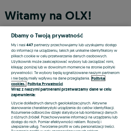
Witamy na OLX!
Dbamy o Twoją prywatność
Kontynuuj przez Facebooka
My i nasi
447
partnerzy przechowujemy lub uzyskujemy dostęp
do informacji na urządzeniu, takich jak unikalne identyfikatory w
Kontynuuj przez konto Apple
plikach cookie w celu przetwarzania danych osobowych.
Użytkownik może zaakceptować wybory lub zarządzać nimi,
klikając poniżej lub w dowolnym momencie na stronie polityki
prywatności. Te wybory będą sygnalizowane naszym partnerom
Kontynuuj przez konto Google
i nie będą miały wpływu na dane przeglądania.
Polityka
cookies,
Polityka Prywatności
Wraz z naszymi partnerami przetwarzamy dane w celu
LUB
zapewnienia:
Zaloguj się
Załóż konto
Użycie dokładnych danych geolokalizacyjnych. Aktywne
skanowanie charakterystyki urządzenia do celów identyfikacji.
Rozumienie odbiorców dzięki statystyce lub kombinacji danych
E-mail
z różnych źródeł. Przechowywanie informacji na urządzeniu lub
dostęp do nich. Pomiar efektywności reklam. Rozwój i
ulepszanie usług. Tworzenie profili w celu personalizacji treści.
Tworzenie profili w celu spersonalizowanych reklam.