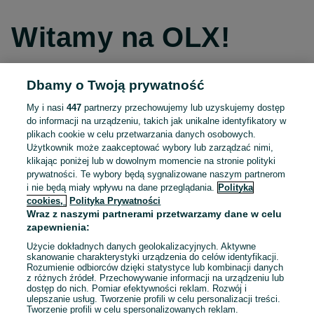
Witamy na OLX!
Dbamy o Twoją prywatność
Kontynuuj przez Facebooka
My i nasi
447
partnerzy przechowujemy lub uzyskujemy dostęp
do informacji na urządzeniu, takich jak unikalne identyfikatory w
Kontynuuj przez konto Apple
plikach cookie w celu przetwarzania danych osobowych.
Użytkownik może zaakceptować wybory lub zarządzać nimi,
klikając poniżej lub w dowolnym momencie na stronie polityki
prywatności. Te wybory będą sygnalizowane naszym partnerom
Kontynuuj przez konto Google
i nie będą miały wpływu na dane przeglądania.
Polityka
cookies,
Polityka Prywatności
Wraz z naszymi partnerami przetwarzamy dane w celu
LUB
zapewnienia:
Zaloguj się
Załóż konto
Użycie dokładnych danych geolokalizacyjnych. Aktywne
skanowanie charakterystyki urządzenia do celów identyfikacji.
Rozumienie odbiorców dzięki statystyce lub kombinacji danych
E-mail
z różnych źródeł. Przechowywanie informacji na urządzeniu lub
dostęp do nich. Pomiar efektywności reklam. Rozwój i
ulepszanie usług. Tworzenie profili w celu personalizacji treści.
Tworzenie profili w celu spersonalizowanych reklam.