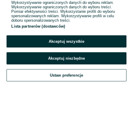
Wykorzystywanie ograniczonych danych do wyboru reklam.
Wykorzystywanie ograniczonych danych do wyboru treści.
Hasło
Pomiar efektywności treści. Wykorzystanie profili do wyboru
spersonalizowanych reklam. Wykorzystywanie profili w celu
doboru spersonalizowanych treści.
Lista partnerów (dostawców)
Nie pamiętasz hasła?
Akceptuj wszystkie
Zaloguj się
Akceptuj niezbędne
Kontynuując za pośrednictwem jednego z dostawców wskazanych powyżej,
Ustaw preferencje
akceptuję
Regulamin serwisu
OLX.pl w jego aktualnym brzmieniu.