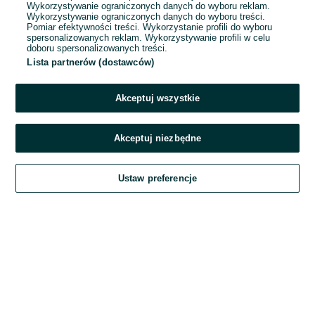
Wykorzystywanie ograniczonych danych do wyboru reklam.
Wykorzystywanie ograniczonych danych do wyboru treści.
Hasło
Pomiar efektywności treści. Wykorzystanie profili do wyboru
spersonalizowanych reklam. Wykorzystywanie profili w celu
doboru spersonalizowanych treści.
Lista partnerów (dostawców)
Nie pamiętasz hasła?
Akceptuj wszystkie
Zaloguj się
Akceptuj niezbędne
Kontynuując za pośrednictwem jednego z dostawców wskazanych powyżej,
Ustaw preferencje
akceptuję
Regulamin serwisu
OLX.pl w jego aktualnym brzmieniu.