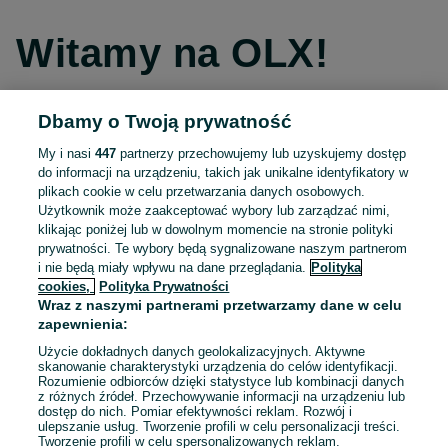
Witamy na OLX!
Dbamy o Twoją prywatność
Kontynuuj przez Facebooka
My i nasi
447
partnerzy przechowujemy lub uzyskujemy dostęp
do informacji na urządzeniu, takich jak unikalne identyfikatory w
Kontynuuj przez konto Apple
plikach cookie w celu przetwarzania danych osobowych.
Użytkownik może zaakceptować wybory lub zarządzać nimi,
klikając poniżej lub w dowolnym momencie na stronie polityki
prywatności. Te wybory będą sygnalizowane naszym partnerom
Kontynuuj przez konto Google
i nie będą miały wpływu na dane przeglądania.
Polityka
cookies,
Polityka Prywatności
Wraz z naszymi partnerami przetwarzamy dane w celu
LUB
zapewnienia:
Zaloguj się
Załóż konto
Użycie dokładnych danych geolokalizacyjnych. Aktywne
skanowanie charakterystyki urządzenia do celów identyfikacji.
Rozumienie odbiorców dzięki statystyce lub kombinacji danych
E-mail
z różnych źródeł. Przechowywanie informacji na urządzeniu lub
dostęp do nich. Pomiar efektywności reklam. Rozwój i
ulepszanie usług. Tworzenie profili w celu personalizacji treści.
Tworzenie profili w celu spersonalizowanych reklam.