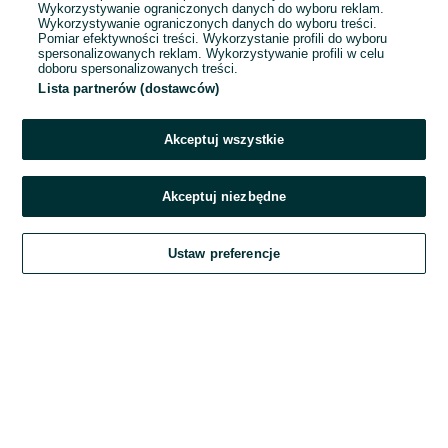
Wykorzystywanie ograniczonych danych do wyboru reklam.
Wykorzystywanie ograniczonych danych do wyboru treści.
Hasło
Pomiar efektywności treści. Wykorzystanie profili do wyboru
spersonalizowanych reklam. Wykorzystywanie profili w celu
doboru spersonalizowanych treści.
Lista partnerów (dostawców)
Nie pamiętasz hasła?
Akceptuj wszystkie
Zaloguj się
Akceptuj niezbędne
Kontynuując za pośrednictwem jednego z dostawców wskazanych powyżej,
Ustaw preferencje
akceptuję
Regulamin serwisu
OLX.pl w jego aktualnym brzmieniu.