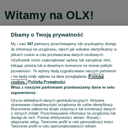
Witamy na OLX!
Dbamy o Twoją prywatność
Kontynuuj przez Facebooka
My i nasi
447
partnerzy przechowujemy lub uzyskujemy dostęp
do informacji na urządzeniu, takich jak unikalne identyfikatory w
Kontynuuj przez konto Apple
plikach cookie w celu przetwarzania danych osobowych.
Użytkownik może zaakceptować wybory lub zarządzać nimi,
klikając poniżej lub w dowolnym momencie na stronie polityki
prywatności. Te wybory będą sygnalizowane naszym partnerom
Kontynuuj przez konto Google
i nie będą miały wpływu na dane przeglądania.
Polityka
cookies,
Polityka Prywatności
Wraz z naszymi partnerami przetwarzamy dane w celu
LUB
zapewnienia:
Zaloguj się
Załóż konto
Użycie dokładnych danych geolokalizacyjnych. Aktywne
skanowanie charakterystyki urządzenia do celów identyfikacji.
Rozumienie odbiorców dzięki statystyce lub kombinacji danych
E-mail
z różnych źródeł. Przechowywanie informacji na urządzeniu lub
dostęp do nich. Pomiar efektywności reklam. Rozwój i
ulepszanie usług. Tworzenie profili w celu personalizacji treści.
Tworzenie profili w celu spersonalizowanych reklam.