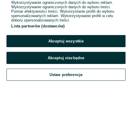
Wykorzystywanie ograniczonych danych do wyboru reklam.
Wykorzystywanie ograniczonych danych do wyboru treści.
Hasło
Pomiar efektywności treści. Wykorzystanie profili do wyboru
spersonalizowanych reklam. Wykorzystywanie profili w celu
doboru spersonalizowanych treści.
Lista partnerów (dostawców)
Nie pamiętasz hasła?
Akceptuj wszystkie
Zaloguj się
Akceptuj niezbędne
Kontynuując za pośrednictwem jednego z dostawców wskazanych powyżej,
Ustaw preferencje
akceptuję
Regulamin serwisu
OLX.pl w jego aktualnym brzmieniu.