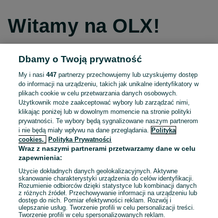
Witamy na OLX!
Dbamy o Twoją prywatność
Kontynuuj przez Facebooka
My i nasi
447
partnerzy przechowujemy lub uzyskujemy dostęp
do informacji na urządzeniu, takich jak unikalne identyfikatory w
Kontynuuj przez konto Apple
plikach cookie w celu przetwarzania danych osobowych.
Użytkownik może zaakceptować wybory lub zarządzać nimi,
klikając poniżej lub w dowolnym momencie na stronie polityki
prywatności. Te wybory będą sygnalizowane naszym partnerom
Kontynuuj przez konto Google
i nie będą miały wpływu na dane przeglądania.
Polityka
cookies,
Polityka Prywatności
Wraz z naszymi partnerami przetwarzamy dane w celu
LUB
zapewnienia:
Zaloguj się
Załóż konto
Użycie dokładnych danych geolokalizacyjnych. Aktywne
skanowanie charakterystyki urządzenia do celów identyfikacji.
Rozumienie odbiorców dzięki statystyce lub kombinacji danych
E-mail
z różnych źródeł. Przechowywanie informacji na urządzeniu lub
dostęp do nich. Pomiar efektywności reklam. Rozwój i
ulepszanie usług. Tworzenie profili w celu personalizacji treści.
Tworzenie profili w celu spersonalizowanych reklam.