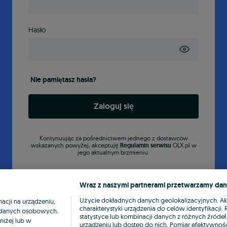
Hasło
Nie pamiętasz hasła?
Zaloguj się
Kontynuując za pośrednictwem jednego z dostawców
wskazanych powyżej, akceptuję
Regulamin serwisu
OLX.pl w
jego aktualnym brzmieniu.
Wraz z naszymi partnerami przetwarzamy dan
Użycie dokładnych danych geolokalizacyjnych. A
cji na urządzeniu,
charakterystyki urządzenia do celów identyfikacji
ia danych osobowych.
statystyce lub kombinacji danych z różnych źróde
niżej lub w
urządzeniu lub dostęp do nich. Pomiar efektywnośc