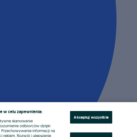
e w celu zapewnienia:
Akceptuj wszystkie
ktywne skanowanie
. Rozumienie odbiorców dzięki
ł. Przechowywanie informacji na
i reklam. Rozwój i ulepszanie