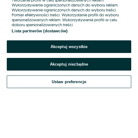
Wykorzystywanie ograniczonych danych do wyboru reklam.
Wykorzystywanie ograniczonych danych do wyboru treści.
Hasło
Pomiar efektywności treści. Wykorzystanie profili do wyboru
spersonalizowanych reklam. Wykorzystywanie profili w celu
doboru spersonalizowanych treści.
Lista partnerów (dostawców)
Nie pamiętasz hasła?
Akceptuj wszystkie
Zaloguj się
Akceptuj niezbędne
Kontynuując za pośrednictwem jednego z dostawców wskazanych powyżej,
akceptuję
OLX.pl w jego aktualnym brzmieniu.
Ustaw preferencje
Regulamin serwisu