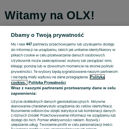
Witamy na OLX!
Dbamy o Twoją prywatność
Kontynuuj przez Facebooka
My i nasi
partnerzy przechowujemy lub uzyskujemy dostęp
447
do informacji na urządzeniu, takich jak unikalne identyfikatory w
Kontynuuj przez konto Apple
plikach cookie w celu przetwarzania danych osobowych.
Użytkownik może zaakceptować wybory lub zarządzać nimi,
klikając poniżej lub w dowolnym momencie na stronie polityki
prywatności. Te wybory będą sygnalizowane naszym partnerom
Kontynuuj przez konto Google
i nie będą miały wpływu na dane przeglądania.
Polityka
cookies,
Polityka Prywatności
Wraz z naszymi partnerami przetwarzamy dane w celu
LUB
zapewnienia:
Zaloguj się
Załóż konto
Użycie dokładnych danych geolokalizacyjnych. Aktywne
skanowanie charakterystyki urządzenia do celów identyfikacji.
Rozumienie odbiorców dzięki statystyce lub kombinacji danych
E-mail
z różnych źródeł. Przechowywanie informacji na urządzeniu lub
dostęp do nich. Pomiar efektywności reklam. Rozwój i
ulepszanie usług. Tworzenie profili w celu personalizacji treści.
Tworzenie profili w celu spersonalizowanych reklam.