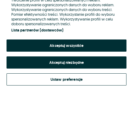
Wykorzystywanie ograniczonych danych do wyboru reklam.
Wykorzystywanie ograniczonych danych do wyboru treści.
Hasło
Pomiar efektywności treści. Wykorzystanie profili do wyboru
spersonalizowanych reklam. Wykorzystywanie profili w celu
doboru spersonalizowanych treści.
Lista partnerów (dostawców)
Nie pamiętasz hasła?
Akceptuj wszystkie
Zaloguj się
Akceptuj niezbędne
Kontynuując za pośrednictwem jednego z dostawców wskazanych powyżej,
akceptuję
Regulamin serwisu
OLX.pl w jego aktualnym brzmieniu.
Ustaw preferencje