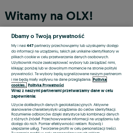
Witamy na OLX!
Dbamy o Twoją prywatność
Kontynuuj przez Facebooka
My i nasi
447
partnerzy przechowujemy lub uzyskujemy dostęp
do informacji na urządzeniu, takich jak unikalne identyfikatory w
Kontynuuj przez konto Apple
plikach cookie w celu przetwarzania danych osobowych.
Użytkownik może zaakceptować wybory lub zarządzać nimi,
klikając poniżej lub w dowolnym momencie na stronie polityki
prywatności. Te wybory będą sygnalizowane naszym partnerom
Kontynuuj przez konto Google
i nie będą miały wpływu na dane przeglądania.
Polityka
cookies,
Polityka Prywatności
Wraz z naszymi partnerami przetwarzamy dane w celu
LUB
zapewnienia:
Zaloguj się
Załóż konto
Użycie dokładnych danych geolokalizacyjnych. Aktywne
skanowanie charakterystyki urządzenia do celów identyfikacji.
Rozumienie odbiorców dzięki statystyce lub kombinacji danych
E-mail
z różnych źródeł. Przechowywanie informacji na urządzeniu lub
dostęp do nich. Pomiar efektywności reklam. Rozwój i
ulepszanie usług. Tworzenie profili w celu personalizacji treści.
Tworzenie profili w celu spersonalizowanych reklam.