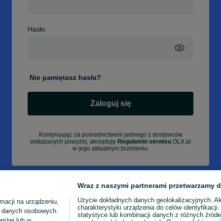
Hasło
Nie pamiętasz hasła?
Zaloguj się
Kontynuując za pośrednictwem jednego z dostawców
wskazanych powyżej, akceptuję
Regulamin serwisu
OLX.pl
w jego aktualnym brzmieniu.
Wraz z naszymi partnerami przetwarzamy d
Użycie dokładnych danych geolokalizacyjnych. A
macji na urządzeniu,
charakterystyki urządzenia do celów identyfikacji
ia danych osobowych.
statystyce lub kombinacji danych z różnych źróde
niżej lub w