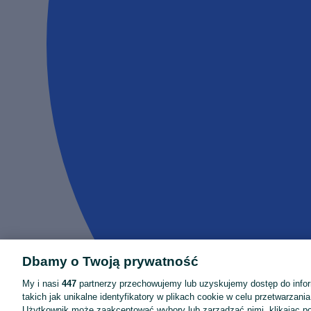
Dbamy o Twoją prywatność
My i nasi
447
partnerzy przechowujemy lub uzyskujemy dostęp do infor
takich jak unikalne identyfikatory w plikach cookie w celu przetwarzan
Użytkownik może zaakceptować wybory lub zarządzać nimi, klikając po