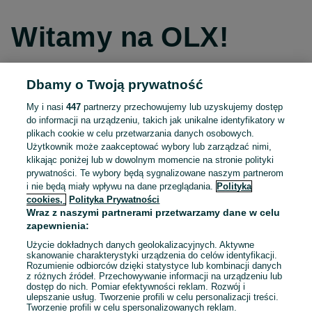
Witamy na OLX!
Dbamy o Twoją prywatność
Kontynuuj przez Facebooka
My i nasi
447
partnerzy przechowujemy lub uzyskujemy dostęp
do informacji na urządzeniu, takich jak unikalne identyfikatory w
Kontynuuj przez konto Apple
plikach cookie w celu przetwarzania danych osobowych.
Użytkownik może zaakceptować wybory lub zarządzać nimi,
klikając poniżej lub w dowolnym momencie na stronie polityki
prywatności. Te wybory będą sygnalizowane naszym partnerom
Kontynuuj przez konto Google
i nie będą miały wpływu na dane przeglądania.
Polityka
cookies,
Polityka Prywatności
Wraz z naszymi partnerami przetwarzamy dane w celu
LUB
zapewnienia:
Zaloguj się
Załóż konto
Użycie dokładnych danych geolokalizacyjnych. Aktywne
skanowanie charakterystyki urządzenia do celów identyfikacji.
Rozumienie odbiorców dzięki statystyce lub kombinacji danych
E-mail
z różnych źródeł. Przechowywanie informacji na urządzeniu lub
dostęp do nich. Pomiar efektywności reklam. Rozwój i
ulepszanie usług. Tworzenie profili w celu personalizacji treści.
Tworzenie profili w celu spersonalizowanych reklam.