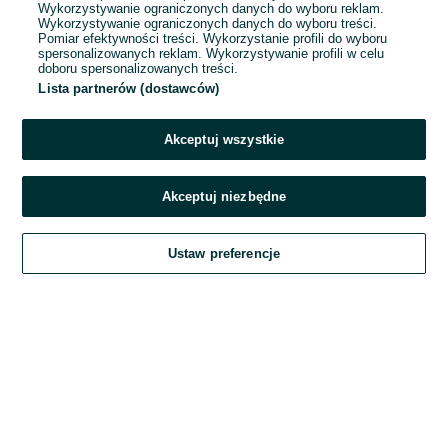
Wykorzystywanie ograniczonych danych do wyboru reklam.
Wykorzystywanie ograniczonych danych do wyboru treści.
Hasło
Pomiar efektywności treści. Wykorzystanie profili do wyboru
spersonalizowanych reklam. Wykorzystywanie profili w celu
doboru spersonalizowanych treści.
Lista partnerów (dostawców)
Nie pamiętasz hasła?
Akceptuj wszystkie
Zaloguj się
Akceptuj niezbędne
Kontynuując za pośrednictwem jednego z dostawców wskazanych powyżej,
Ustaw preferencje
akceptuję
Regulamin serwisu
OLX.pl w jego aktualnym brzmieniu.