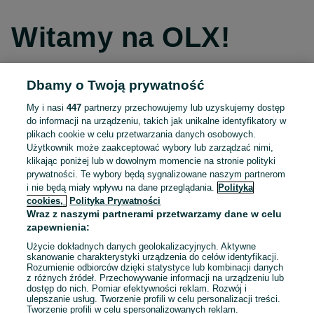
Witamy na OLX!
Dbamy o Twoją prywatność
Kontynuuj przez Facebooka
My i nasi
447
partnerzy przechowujemy lub uzyskujemy dostęp
do informacji na urządzeniu, takich jak unikalne identyfikatory w
Kontynuuj przez konto Apple
plikach cookie w celu przetwarzania danych osobowych.
Użytkownik może zaakceptować wybory lub zarządzać nimi,
klikając poniżej lub w dowolnym momencie na stronie polityki
prywatności. Te wybory będą sygnalizowane naszym partnerom
Kontynuuj przez konto Google
i nie będą miały wpływu na dane przeglądania.
Polityka
cookies,
Polityka Prywatności
Wraz z naszymi partnerami przetwarzamy dane w celu
LUB
zapewnienia:
Zaloguj się
Załóż konto
Użycie dokładnych danych geolokalizacyjnych. Aktywne
skanowanie charakterystyki urządzenia do celów identyfikacji.
Rozumienie odbiorców dzięki statystyce lub kombinacji danych
E-mail
z różnych źródeł. Przechowywanie informacji na urządzeniu lub
dostęp do nich. Pomiar efektywności reklam. Rozwój i
ulepszanie usług. Tworzenie profili w celu personalizacji treści.
Tworzenie profili w celu spersonalizowanych reklam.