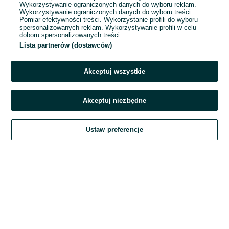
Wykorzystywanie ograniczonych danych do wyboru reklam.
Wykorzystywanie ograniczonych danych do wyboru treści.
Hasło
Pomiar efektywności treści. Wykorzystanie profili do wyboru
spersonalizowanych reklam. Wykorzystywanie profili w celu
doboru spersonalizowanych treści.
Lista partnerów (dostawców)
Nie pamiętasz hasła?
Akceptuj wszystkie
Zaloguj się
Akceptuj niezbędne
Kontynuując za pośrednictwem jednego z dostawców wskazanych powyżej,
Ustaw preferencje
akceptuję
Regulamin serwisu
OLX.pl w jego aktualnym brzmieniu.