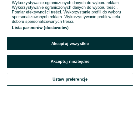
Wykorzystywanie ograniczonych danych do wyboru reklam.
Wykorzystywanie ograniczonych danych do wyboru treści.
Hasło
Pomiar efektywności treści. Wykorzystanie profili do wyboru
spersonalizowanych reklam. Wykorzystywanie profili w celu
doboru spersonalizowanych treści.
Lista partnerów (dostawców)
Nie pamiętasz hasła?
Akceptuj wszystkie
Zaloguj się
Akceptuj niezbędne
Kontynuując za pośrednictwem jednego z dostawców wskazanych powyżej,
Ustaw preferencje
akceptuję
Regulamin serwisu
OLX.pl w jego aktualnym brzmieniu.