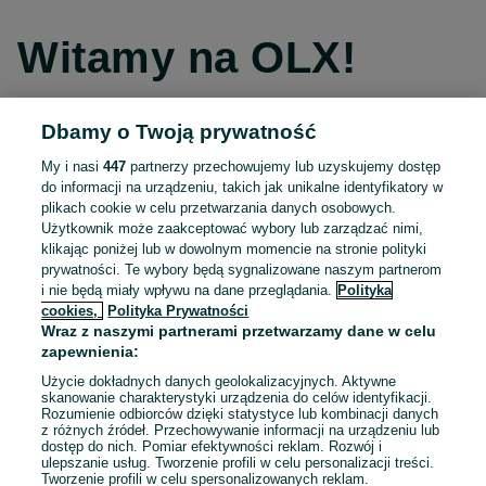
Witamy na OLX!
Dbamy o Twoją prywatność
Kontynuuj przez Facebooka
My i nasi
447
partnerzy przechowujemy lub uzyskujemy dostęp
do informacji na urządzeniu, takich jak unikalne identyfikatory w
Kontynuuj przez konto Apple
plikach cookie w celu przetwarzania danych osobowych.
Użytkownik może zaakceptować wybory lub zarządzać nimi,
klikając poniżej lub w dowolnym momencie na stronie polityki
prywatności. Te wybory będą sygnalizowane naszym partnerom
Kontynuuj przez konto Google
i nie będą miały wpływu na dane przeglądania.
Polityka
cookies,
Polityka Prywatności
Wraz z naszymi partnerami przetwarzamy dane w celu
LUB
zapewnienia:
Zaloguj się
Załóż konto
Użycie dokładnych danych geolokalizacyjnych. Aktywne
skanowanie charakterystyki urządzenia do celów identyfikacji.
Rozumienie odbiorców dzięki statystyce lub kombinacji danych
E-mail
z różnych źródeł. Przechowywanie informacji na urządzeniu lub
dostęp do nich. Pomiar efektywności reklam. Rozwój i
ulepszanie usług. Tworzenie profili w celu personalizacji treści.
Tworzenie profili w celu spersonalizowanych reklam.