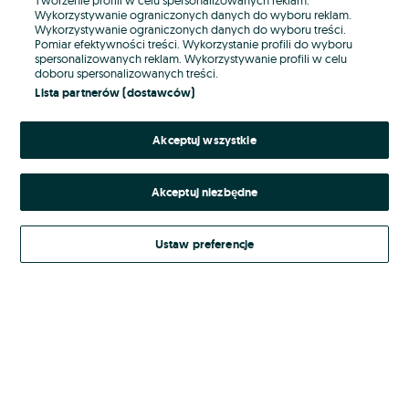
Wykorzystywanie ograniczonych danych do wyboru reklam.
Wykorzystywanie ograniczonych danych do wyboru treści.
Hasło
Pomiar efektywności treści. Wykorzystanie profili do wyboru
spersonalizowanych reklam. Wykorzystywanie profili w celu
doboru spersonalizowanych treści.
Lista partnerów (dostawców)
Nie pamiętasz hasła?
Akceptuj wszystkie
Zaloguj się
Akceptuj niezbędne
Kontynuując za pośrednictwem jednego z dostawców wskazanych powyżej,
akceptuję
Regulamin serwisu
OLX.pl w jego aktualnym brzmieniu.
Ustaw preferencje