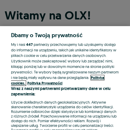
Witamy na OLX!
Dbamy o Twoją prywatność
Kontynuuj przez Facebooka
My i nasi
447
partnerzy przechowujemy lub uzyskujemy dostęp
do informacji na urządzeniu, takich jak unikalne identyfikatory w
Kontynuuj przez konto Apple
plikach cookie w celu przetwarzania danych osobowych.
Użytkownik może zaakceptować wybory lub zarządzać nimi,
klikając poniżej lub w dowolnym momencie na stronie polityki
prywatności. Te wybory będą sygnalizowane naszym partnerom
Kontynuuj przez konto Google
i nie będą miały wpływu na dane przeglądania.
Polityka
cookies,
Polityka Prywatności
Wraz z naszymi partnerami przetwarzamy dane w celu
LUB
zapewnienia:
Zaloguj się
Załóż konto
Użycie dokładnych danych geolokalizacyjnych. Aktywne
skanowanie charakterystyki urządzenia do celów identyfikacji.
Rozumienie odbiorców dzięki statystyce lub kombinacji danych
E-mail
z różnych źródeł. Przechowywanie informacji na urządzeniu lub
dostęp do nich. Pomiar efektywności reklam. Rozwój i
ulepszanie usług. Tworzenie profili w celu personalizacji treści.
Tworzenie profili w celu spersonalizowanych reklam.