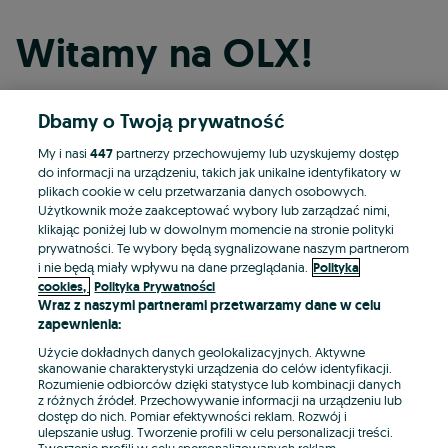
Witamy na OLX!
Dbamy o Twoją prywatność
Kontynuuj przez Facebooka
My i nasi
447
partnerzy przechowujemy lub uzyskujemy dostęp
do informacji na urządzeniu, takich jak unikalne identyfikatory w
Kontynuuj przez konto Apple
plikach cookie w celu przetwarzania danych osobowych.
Użytkownik może zaakceptować wybory lub zarządzać nimi,
klikając poniżej lub w dowolnym momencie na stronie polityki
prywatności. Te wybory będą sygnalizowane naszym partnerom
Kontynuuj przez konto Google
i nie będą miały wpływu na dane przeglądania.
Polityka
cookies,
Polityka Prywatności
Wraz z naszymi partnerami przetwarzamy dane w celu
LUB
zapewnienia:
Zaloguj się
Załóż konto
Użycie dokładnych danych geolokalizacyjnych. Aktywne
skanowanie charakterystyki urządzenia do celów identyfikacji.
Rozumienie odbiorców dzięki statystyce lub kombinacji danych
E-mail
z różnych źródeł. Przechowywanie informacji na urządzeniu lub
dostęp do nich. Pomiar efektywności reklam. Rozwój i
ulepszanie usług. Tworzenie profili w celu personalizacji treści.
Tworzenie profili w celu spersonalizowanych reklam.