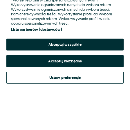
Wykorzystywanie ograniczonych danych do wyboru reklam.
Wykorzystywanie ograniczonych danych do wyboru treści.
Hasło
Pomiar efektywności treści. Wykorzystanie profili do wyboru
spersonalizowanych reklam. Wykorzystywanie profili w celu
doboru spersonalizowanych treści.
Lista partnerów (dostawców)
Nie pamiętasz hasła?
Akceptuj wszystkie
Zaloguj się
Akceptuj niezbędne
Kontynuując za pośrednictwem jednego z dostawców wskazanych powyżej,
akceptuję
Regulamin serwisu
OLX.pl w jego aktualnym brzmieniu.
Ustaw preferencje