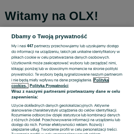
Witamy na OLX!
Dbamy o Twoją prywatność
Kontynuuj przez Facebooka
My i nasi
partnerzy przechowujemy lub uzyskujemy dostęp
447
do informacji na urządzeniu, takich jak unikalne identyfikatory w
Kontynuuj przez konto Apple
plikach cookie w celu przetwarzania danych osobowych.
Użytkownik może zaakceptować wybory lub zarządzać nimi,
klikając poniżej lub w dowolnym momencie na stronie polityki
prywatności. Te wybory będą sygnalizowane naszym partnerom
Kontynuuj przez konto Google
i nie będą miały wpływu na dane przeglądania.
Polityka
cookies,
Polityka Prywatności
Wraz z naszymi partnerami przetwarzamy dane w celu
LUB
zapewnienia:
Zaloguj się
Załóż konto
Użycie dokładnych danych geolokalizacyjnych. Aktywne
skanowanie charakterystyki urządzenia do celów identyfikacji.
Rozumienie odbiorców dzięki statystyce lub kombinacji danych
E-mail
z różnych źródeł. Przechowywanie informacji na urządzeniu lub
dostęp do nich. Pomiar efektywności reklam. Rozwój i
ulepszanie usług. Tworzenie profili w celu personalizacji treści.
Tworzenie profili w celu spersonalizowanych reklam.