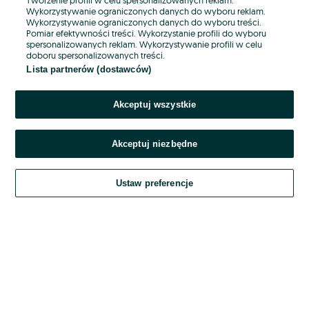
Wykorzystywanie ograniczonych danych do wyboru reklam.
Wykorzystywanie ograniczonych danych do wyboru treści.
Hasło
Pomiar efektywności treści. Wykorzystanie profili do wyboru
spersonalizowanych reklam. Wykorzystywanie profili w celu
doboru spersonalizowanych treści.
Lista partnerów (dostawców)
Nie pamiętasz hasła?
Akceptuj wszystkie
Zaloguj się
Akceptuj niezbędne
Kontynuując za pośrednictwem jednego z dostawców wskazanych powyżej,
akceptuję
OLX.pl w jego aktualnym brzmieniu.
Ustaw preferencje
Regulamin serwisu