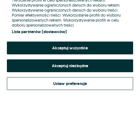
Wykorzystywanie ograniczonych danych do wyboru reklam.
Wykorzystywanie ograniczonych danych do wyboru treści.
Hasło
Pomiar efektywności treści. Wykorzystanie profili do wyboru
spersonalizowanych reklam. Wykorzystywanie profili w celu
doboru spersonalizowanych treści.
Lista partnerów (dostawców)
Nie pamiętasz hasła?
Akceptuj wszystkie
Zaloguj się
Akceptuj niezbędne
Kontynuując za pośrednictwem jednego z dostawców wskazanych powyżej,
akceptuję
Regulamin serwisu
OLX.pl w jego aktualnym brzmieniu.
Ustaw preferencje