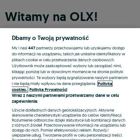
Witamy na OLX!
Dbamy o Twoją prywatność
Kontynuuj przez Facebooka
My i nasi
447
partnerzy przechowujemy lub uzyskujemy dostęp
do informacji na urządzeniu, takich jak unikalne identyfikatory w
Kontynuuj przez konto Apple
plikach cookie w celu przetwarzania danych osobowych.
Użytkownik może zaakceptować wybory lub zarządzać nimi,
klikając poniżej lub w dowolnym momencie na stronie polityki
prywatności. Te wybory będą sygnalizowane naszym partnerom
Kontynuuj przez konto Google
i nie będą miały wpływu na dane przeglądania.
Polityka
cookies,
Polityka Prywatności
Wraz z naszymi partnerami przetwarzamy dane w celu
LUB
zapewnienia:
Zaloguj się
Załóż konto
Użycie dokładnych danych geolokalizacyjnych. Aktywne
skanowanie charakterystyki urządzenia do celów identyfikacji.
Rozumienie odbiorców dzięki statystyce lub kombinacji danych
E-mail
z różnych źródeł. Przechowywanie informacji na urządzeniu lub
dostęp do nich. Pomiar efektywności reklam. Rozwój i
ulepszanie usług. Tworzenie profili w celu personalizacji treści.
Tworzenie profili w celu spersonalizowanych reklam.