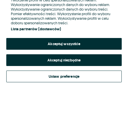
Wykorzystywanie ograniczonych danych do wyboru reklam.
Wykorzystywanie ograniczonych danych do wyboru treści.
Hasło
Pomiar efektywności treści. Wykorzystanie profili do wyboru
spersonalizowanych reklam. Wykorzystywanie profili w celu
doboru spersonalizowanych treści.
Lista partnerów (dostawców)
Nie pamiętasz hasła?
Akceptuj wszystkie
Zaloguj się
Akceptuj niezbędne
Kontynuując za pośrednictwem jednego z dostawców wskazanych powyżej,
akceptuję
Regulamin serwisu
OLX.pl w jego aktualnym brzmieniu.
Ustaw preferencje