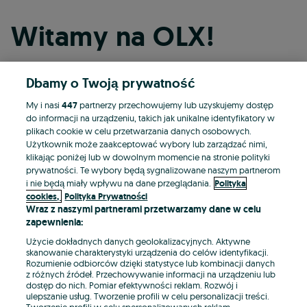
Witamy na OLX!
Dbamy o Twoją prywatność
Kontynuuj przez Facebooka
My i nasi
447
partnerzy przechowujemy lub uzyskujemy dostęp
do informacji na urządzeniu, takich jak unikalne identyfikatory w
Kontynuuj przez konto Apple
plikach cookie w celu przetwarzania danych osobowych.
Użytkownik może zaakceptować wybory lub zarządzać nimi,
klikając poniżej lub w dowolnym momencie na stronie polityki
prywatności. Te wybory będą sygnalizowane naszym partnerom
Kontynuuj przez konto Google
i nie będą miały wpływu na dane przeglądania.
Polityka
cookies,
Polityka Prywatności
Wraz z naszymi partnerami przetwarzamy dane w celu
LUB
zapewnienia:
Zaloguj się
Załóż konto
Użycie dokładnych danych geolokalizacyjnych. Aktywne
skanowanie charakterystyki urządzenia do celów identyfikacji.
Rozumienie odbiorców dzięki statystyce lub kombinacji danych
E-mail
z różnych źródeł. Przechowywanie informacji na urządzeniu lub
dostęp do nich. Pomiar efektywności reklam. Rozwój i
ulepszanie usług. Tworzenie profili w celu personalizacji treści.
Tworzenie profili w celu spersonalizowanych reklam.