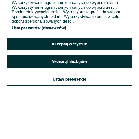
Wykorzystywanie ograniczonych danych do wyboru reklam.
Wykorzystywanie ograniczonych danych do wyboru treści.
Hasło
Pomiar efektywności treści. Wykorzystanie profili do wyboru
spersonalizowanych reklam. Wykorzystywanie profili w celu
doboru spersonalizowanych treści.
Lista partnerów (dostawców)
Nie pamiętasz hasła?
Akceptuj wszystkie
Zaloguj się
Akceptuj niezbędne
Kontynuując za pośrednictwem jednego z dostawców wskazanych powyżej,
Ustaw preferencje
Regulamin serwisu
akceptuję
OLX.pl w jego aktualnym brzmieniu.