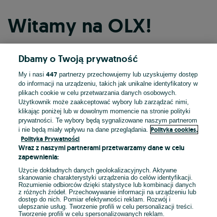
Witamy na OLX!
Dbamy o Twoją prywatność
Kontynuuj przez Facebooka
447
My i nasi
partnerzy przechowujemy lub uzyskujemy dostęp
do informacji na urządzeniu, takich jak unikalne identyfikatory w
Kontynuuj przez konto Apple
plikach cookie w celu przetwarzania danych osobowych.
Użytkownik może zaakceptować wybory lub zarządzać nimi,
klikając poniżej lub w dowolnym momencie na stronie polityki
prywatności. Te wybory będą sygnalizowane naszym partnerom
Kontynuuj przez konto Google
Polityka cookies,
i nie będą miały wpływu na dane przeglądania.
Polityka Prywatności
Wraz z naszymi partnerami przetwarzamy dane w celu
LUB
zapewnienia:
Zaloguj się
Załóż konto
Użycie dokładnych danych geolokalizacyjnych. Aktywne
skanowanie charakterystyki urządzenia do celów identyfikacji.
Rozumienie odbiorców dzięki statystyce lub kombinacji danych
E-mail
z różnych źródeł. Przechowywanie informacji na urządzeniu lub
dostęp do nich. Pomiar efektywności reklam. Rozwój i
ulepszanie usług. Tworzenie profili w celu personalizacji treści.
Tworzenie profili w celu spersonalizowanych reklam.