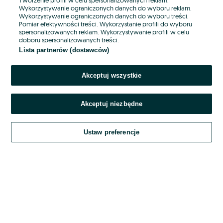
Wykorzystywanie ograniczonych danych do wyboru reklam.
Wykorzystywanie ograniczonych danych do wyboru treści.
Hasło
Pomiar efektywności treści. Wykorzystanie profili do wyboru
spersonalizowanych reklam. Wykorzystywanie profili w celu
doboru spersonalizowanych treści.
Lista partnerów (dostawców)
Nie pamiętasz hasła?
Akceptuj wszystkie
Zaloguj się
Akceptuj niezbędne
Kontynuując za pośrednictwem jednego z dostawców wskazanych powyżej,
akceptuję
OLX.pl w jego aktualnym brzmieniu.
Ustaw preferencje
Regulamin serwisu