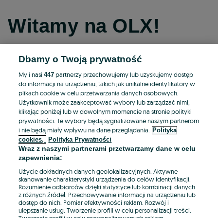
Witamy na OLX!
Dbamy o Twoją prywatność
Kontynuuj przez Facebooka
My i nasi
partnerzy przechowujemy lub uzyskujemy dostęp
447
do informacji na urządzeniu, takich jak unikalne identyfikatory w
Kontynuuj przez konto Apple
plikach cookie w celu przetwarzania danych osobowych.
Użytkownik może zaakceptować wybory lub zarządzać nimi,
klikając poniżej lub w dowolnym momencie na stronie polityki
prywatności. Te wybory będą sygnalizowane naszym partnerom
Kontynuuj przez konto Google
i nie będą miały wpływu na dane przeglądania.
Polityka
cookies,
Polityka Prywatności
Wraz z naszymi partnerami przetwarzamy dane w celu
LUB
zapewnienia:
Zaloguj się
Załóż konto
Użycie dokładnych danych geolokalizacyjnych. Aktywne
skanowanie charakterystyki urządzenia do celów identyfikacji.
Rozumienie odbiorców dzięki statystyce lub kombinacji danych
E-mail
z różnych źródeł. Przechowywanie informacji na urządzeniu lub
dostęp do nich. Pomiar efektywności reklam. Rozwój i
ulepszanie usług. Tworzenie profili w celu personalizacji treści.
Tworzenie profili w celu spersonalizowanych reklam.