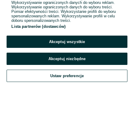
Wykorzystywanie ograniczonych danych do wyboru reklam.
Wykorzystywanie ograniczonych danych do wyboru treści.
Hasło
Pomiar efektywności treści. Wykorzystanie profili do wyboru
spersonalizowanych reklam. Wykorzystywanie profili w celu
doboru spersonalizowanych treści.
Lista partnerów (dostawców)
Nie pamiętasz hasła?
Akceptuj wszystkie
Zaloguj się
Akceptuj niezbędne
Kontynuując za pośrednictwem jednego z dostawców wskazanych powyżej,
Ustaw preferencje
akceptuję
Regulamin serwisu
OLX.pl w jego aktualnym brzmieniu.