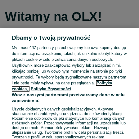
Witamy na OLX!
Dbamy o Twoją prywatność
Kontynuuj przez Facebooka
My i nasi
447
partnerzy przechowujemy lub uzyskujemy dostęp
do informacji na urządzeniu, takich jak unikalne identyfikatory w
Kontynuuj przez konto Apple
plikach cookie w celu przetwarzania danych osobowych.
Użytkownik może zaakceptować wybory lub zarządzać nimi,
klikając poniżej lub w dowolnym momencie na stronie polityki
prywatności. Te wybory będą sygnalizowane naszym partnerom
Kontynuuj przez konto Google
i nie będą miały wpływu na dane przeglądania.
Polityka
cookies,
Polityka Prywatności
Wraz z naszymi partnerami przetwarzamy dane w celu
LUB
zapewnienia:
Zaloguj się
Załóż konto
Użycie dokładnych danych geolokalizacyjnych. Aktywne
skanowanie charakterystyki urządzenia do celów identyfikacji.
Rozumienie odbiorców dzięki statystyce lub kombinacji danych
E-mail
z różnych źródeł. Przechowywanie informacji na urządzeniu lub
dostęp do nich. Pomiar efektywności reklam. Rozwój i
ulepszanie usług. Tworzenie profili w celu personalizacji treści.
Tworzenie profili w celu spersonalizowanych reklam.