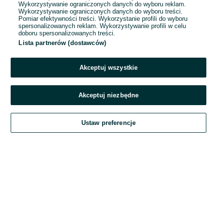
Wykorzystywanie ograniczonych danych do wyboru reklam.
Wykorzystywanie ograniczonych danych do wyboru treści.
Hasło
Pomiar efektywności treści. Wykorzystanie profili do wyboru
spersonalizowanych reklam. Wykorzystywanie profili w celu
doboru spersonalizowanych treści.
Lista partnerów (dostawców)
Nie pamiętasz hasła?
Akceptuj wszystkie
Zaloguj się
Akceptuj niezbędne
Kontynuując za pośrednictwem jednego z dostawców wskazanych powyżej,
Ustaw preferencje
akceptuję
Regulamin serwisu
OLX.pl w jego aktualnym brzmieniu.