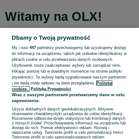
Witamy na OLX!
Dbamy o Twoją prywatność
Kontynuuj przez Facebooka
My i nasi
447
partnerzy przechowujemy lub uzyskujemy dostęp
do informacji na urządzeniu, takich jak unikalne identyfikatory w
Kontynuuj przez konto Apple
plikach cookie w celu przetwarzania danych osobowych.
Użytkownik może zaakceptować wybory lub zarządzać nimi,
klikając poniżej lub w dowolnym momencie na stronie polityki
prywatności. Te wybory będą sygnalizowane naszym partnerom
Kontynuuj przez konto Google
i nie będą miały wpływu na dane przeglądania.
Polityka
cookies,
Polityka Prywatności
Wraz z naszymi partnerami przetwarzamy dane w celu
LUB
zapewnienia:
Zaloguj się
Załóż konto
Użycie dokładnych danych geolokalizacyjnych. Aktywne
skanowanie charakterystyki urządzenia do celów identyfikacji.
Rozumienie odbiorców dzięki statystyce lub kombinacji danych
E-mail
z różnych źródeł. Przechowywanie informacji na urządzeniu lub
dostęp do nich. Pomiar efektywności reklam. Rozwój i
ulepszanie usług. Tworzenie profili w celu personalizacji treści.
Tworzenie profili w celu spersonalizowanych reklam.