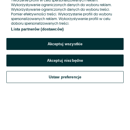
Wykorzystywanie ograniczonych danych do wyboru reklam.
Wykorzystywanie ograniczonych danych do wyboru treści.
Hasło
Pomiar efektywności treści. Wykorzystanie profili do wyboru
spersonalizowanych reklam. Wykorzystywanie profili w celu
doboru spersonalizowanych treści.
Lista partnerów (dostawców)
Nie pamiętasz hasła?
Akceptuj wszystkie
Zaloguj się
Akceptuj niezbędne
Kontynuując za pośrednictwem jednego z dostawców wskazanych powyżej,
akceptuję
OLX.pl w jego aktualnym brzmieniu.
Ustaw preferencje
Regulamin serwisu