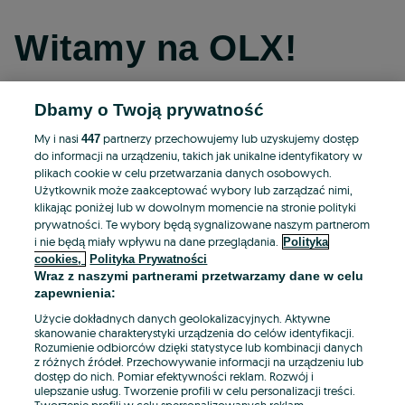
Witamy na OLX!
Dbamy o Twoją prywatność
Kontynuuj przez Facebooka
My i nasi
partnerzy przechowujemy lub uzyskujemy dostęp
447
do informacji na urządzeniu, takich jak unikalne identyfikatory w
Kontynuuj przez konto Apple
plikach cookie w celu przetwarzania danych osobowych.
Użytkownik może zaakceptować wybory lub zarządzać nimi,
klikając poniżej lub w dowolnym momencie na stronie polityki
prywatności. Te wybory będą sygnalizowane naszym partnerom
Kontynuuj przez konto Google
i nie będą miały wpływu na dane przeglądania.
Polityka
cookies,
Polityka Prywatności
Wraz z naszymi partnerami przetwarzamy dane w celu
LUB
zapewnienia:
Zaloguj się
Załóż konto
Użycie dokładnych danych geolokalizacyjnych. Aktywne
skanowanie charakterystyki urządzenia do celów identyfikacji.
Rozumienie odbiorców dzięki statystyce lub kombinacji danych
E-mail
z różnych źródeł. Przechowywanie informacji na urządzeniu lub
dostęp do nich. Pomiar efektywności reklam. Rozwój i
ulepszanie usług. Tworzenie profili w celu personalizacji treści.
Tworzenie profili w celu spersonalizowanych reklam.