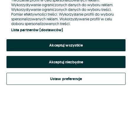
Wykorzystywanie ograniczonych danych do wyboru reklam.
Wykorzystywanie ograniczonych danych do wyboru treści.
Hasło
Pomiar efektywności treści. Wykorzystanie profili do wyboru
spersonalizowanych reklam. Wykorzystywanie profili w celu
doboru spersonalizowanych treści.
Lista partnerów (dostawców)
Nie pamiętasz hasła?
Akceptuj wszystkie
Zaloguj się
Akceptuj niezbędne
Kontynuując za pośrednictwem jednego z dostawców wskazanych powyżej,
akceptuję
Regulamin serwisu
OLX.pl w jego aktualnym brzmieniu.
Ustaw preferencje