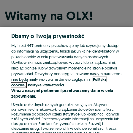
Witamy na OLX!
Dbamy o Twoją prywatność
Kontynuuj przez Facebooka
My i nasi
447
partnerzy przechowujemy lub uzyskujemy dostęp
do informacji na urządzeniu, takich jak unikalne identyfikatory w
Kontynuuj przez konto Apple
plikach cookie w celu przetwarzania danych osobowych.
Użytkownik może zaakceptować wybory lub zarządzać nimi,
klikając poniżej lub w dowolnym momencie na stronie polityki
prywatności. Te wybory będą sygnalizowane naszym partnerom
Kontynuuj przez konto Google
i nie będą miały wpływu na dane przeglądania.
Polityka
cookies,
Polityka Prywatności
Wraz z naszymi partnerami przetwarzamy dane w celu
LUB
zapewnienia:
Zaloguj się
Załóż konto
Użycie dokładnych danych geolokalizacyjnych. Aktywne
skanowanie charakterystyki urządzenia do celów identyfikacji.
Rozumienie odbiorców dzięki statystyce lub kombinacji danych
E-mail
z różnych źródeł. Przechowywanie informacji na urządzeniu lub
dostęp do nich. Pomiar efektywności reklam. Rozwój i
ulepszanie usług. Tworzenie profili w celu personalizacji treści.
Tworzenie profili w celu spersonalizowanych reklam.