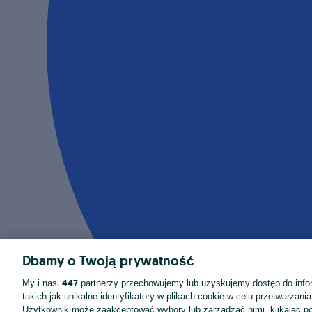
Dbamy o Twoją prywatność
447
My i nasi
partnerzy przechowujemy lub uzyskujemy dostęp do infor
takich jak unikalne identyfikatory w plikach cookie w celu przetwarzan
Użytkownik może zaakceptować wybory lub zarządzać nimi, klikając po