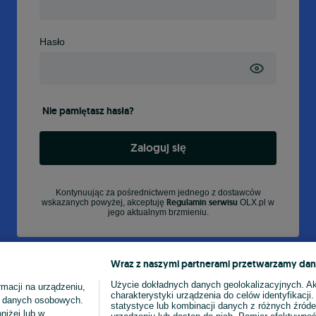
Hasło
Nie pamiętasz hasła?
Zaloguj się
Kontynuując za pośrednictwem jednego z dostawców
Regulamin serwisu
wskazanych powyżej, akceptuję
OLX.pl w
jego aktualnym brzmieniu.
Wraz z naszymi partnerami przetwarzamy dan
Użycie dokładnych danych geolokalizacyjnych. A
macji na urządzeniu,
charakterystyki urządzenia do celów identyfikacji
ia danych osobowych.
statystyce lub kombinacji danych z różnych źróde
niżej lub w