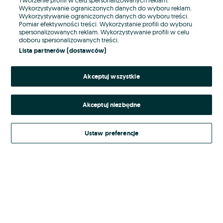
Wykorzystywanie ograniczonych danych do wyboru reklam.
Wykorzystywanie ograniczonych danych do wyboru treści.
Hasło
Pomiar efektywności treści. Wykorzystanie profili do wyboru
spersonalizowanych reklam. Wykorzystywanie profili w celu
doboru spersonalizowanych treści.
Lista partnerów (dostawców)
Nie pamiętasz hasła?
Akceptuj wszystkie
Zaloguj się
Akceptuj niezbędne
Kontynuując za pośrednictwem jednego z dostawców wskazanych powyżej,
akceptuję
Regulamin serwisu
OLX.pl w jego aktualnym brzmieniu.
Ustaw preferencje