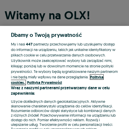
Witamy na OLX!
Dbamy o Twoją prywatność
Kontynuuj przez Facebooka
My i nasi
447
partnerzy przechowujemy lub uzyskujemy dostęp
do informacji na urządzeniu, takich jak unikalne identyfikatory w
Kontynuuj przez konto Apple
plikach cookie w celu przetwarzania danych osobowych.
Użytkownik może zaakceptować wybory lub zarządzać nimi,
klikając poniżej lub w dowolnym momencie na stronie polityki
prywatności. Te wybory będą sygnalizowane naszym partnerom
Kontynuuj przez konto Google
i nie będą miały wpływu na dane przeglądania.
Polityka
cookies,
Polityka Prywatności
Wraz z naszymi partnerami przetwarzamy dane w celu
LUB
zapewnienia:
Zaloguj się
Załóż konto
Użycie dokładnych danych geolokalizacyjnych. Aktywne
skanowanie charakterystyki urządzenia do celów identyfikacji.
Rozumienie odbiorców dzięki statystyce lub kombinacji danych
E-mail
z różnych źródeł. Przechowywanie informacji na urządzeniu lub
dostęp do nich. Pomiar efektywności reklam. Rozwój i
ulepszanie usług. Tworzenie profili w celu personalizacji treści.
Tworzenie profili w celu spersonalizowanych reklam.