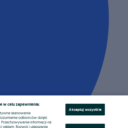
e w celu zapewnienia:
Akceptuj wszystkie
ktywne skanowanie
. Rozumienie odbiorców dzięki
ł. Przechowywanie informacji na
i reklam. Rozwój i ulepszanie