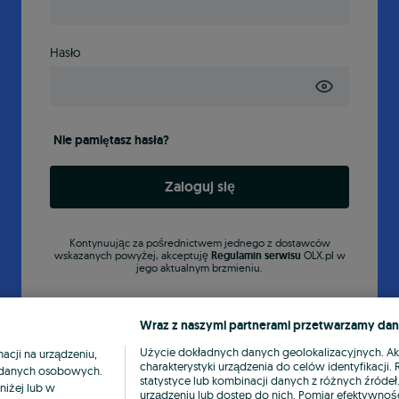
Hasło
Nie pamiętasz hasła?
Zaloguj się
Kontynuując za pośrednictwem jednego z dostawców
wskazanych powyżej, akceptuję
Regulamin serwisu
OLX.pl w
jego aktualnym brzmieniu.
Wraz z naszymi partnerami przetwarzamy dan
Użycie dokładnych danych geolokalizacyjnych. A
cji na urządzeniu,
charakterystyki urządzenia do celów identyfikacji
ia danych osobowych.
statystyce lub kombinacji danych z różnych źróde
niżej lub w
urządzeniu lub dostęp do nich. Pomiar efektywnośc