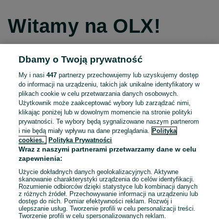
Witamy na OLX!
Dbamy o Twoją prywatność
Kontynuuj przez Facebooka
My i nasi
447
partnerzy przechowujemy lub uzyskujemy dostęp
do informacji na urządzeniu, takich jak unikalne identyfikatory w
Kontynuuj przez konto Apple
plikach cookie w celu przetwarzania danych osobowych.
Użytkownik może zaakceptować wybory lub zarządzać nimi,
klikając poniżej lub w dowolnym momencie na stronie polityki
prywatności. Te wybory będą sygnalizowane naszym partnerom
Kontynuuj przez konto Google
i nie będą miały wpływu na dane przeglądania.
Polityka
cookies,
Polityka Prywatności
Wraz z naszymi partnerami przetwarzamy dane w celu
LUB
zapewnienia:
Zaloguj się
Załóż konto
Użycie dokładnych danych geolokalizacyjnych. Aktywne
skanowanie charakterystyki urządzenia do celów identyfikacji.
Rozumienie odbiorców dzięki statystyce lub kombinacji danych
E-mail
z różnych źródeł. Przechowywanie informacji na urządzeniu lub
dostęp do nich. Pomiar efektywności reklam. Rozwój i
ulepszanie usług. Tworzenie profili w celu personalizacji treści.
Tworzenie profili w celu spersonalizowanych reklam.