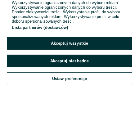
Wykorzystywanie ograniczonych danych do wyboru reklam.
Wykorzystywanie ograniczonych danych do wyboru treści.
Hasło
Pomiar efektywności treści. Wykorzystanie profili do wyboru
spersonalizowanych reklam. Wykorzystywanie profili w celu
doboru spersonalizowanych treści.
Lista partnerów (dostawców)
Nie pamiętasz hasła?
Akceptuj wszystkie
Zaloguj się
Akceptuj niezbędne
Kontynuując za pośrednictwem jednego z dostawców wskazanych powyżej,
Ustaw preferencje
akceptuję
Regulamin serwisu
OLX.pl w jego aktualnym brzmieniu.