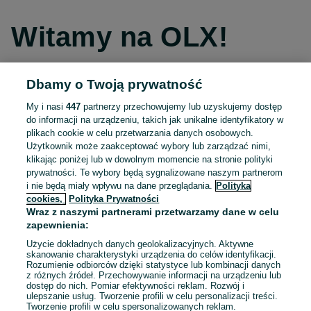
Witamy na OLX!
Dbamy o Twoją prywatność
Kontynuuj przez Facebooka
My i nasi
447
partnerzy przechowujemy lub uzyskujemy dostęp
do informacji na urządzeniu, takich jak unikalne identyfikatory w
Kontynuuj przez konto Apple
plikach cookie w celu przetwarzania danych osobowych.
Użytkownik może zaakceptować wybory lub zarządzać nimi,
klikając poniżej lub w dowolnym momencie na stronie polityki
prywatności. Te wybory będą sygnalizowane naszym partnerom
Kontynuuj przez konto Google
i nie będą miały wpływu na dane przeglądania.
Polityka
cookies,
Polityka Prywatności
Wraz z naszymi partnerami przetwarzamy dane w celu
LUB
zapewnienia:
Zaloguj się
Załóż konto
Użycie dokładnych danych geolokalizacyjnych. Aktywne
skanowanie charakterystyki urządzenia do celów identyfikacji.
Rozumienie odbiorców dzięki statystyce lub kombinacji danych
E-mail
z różnych źródeł. Przechowywanie informacji na urządzeniu lub
dostęp do nich. Pomiar efektywności reklam. Rozwój i
ulepszanie usług. Tworzenie profili w celu personalizacji treści.
Tworzenie profili w celu spersonalizowanych reklam.