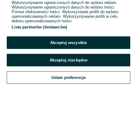
Wykorzystywanie ograniczonych danych do wyboru reklam.
Wykorzystywanie ograniczonych danych do wyboru treści.
Hasło
Pomiar efektywności treści. Wykorzystanie profili do wyboru
spersonalizowanych reklam. Wykorzystywanie profili w celu
doboru spersonalizowanych treści.
Lista partnerów (dostawców)
Nie pamiętasz hasła?
Akceptuj wszystkie
Zaloguj się
Akceptuj niezbędne
Kontynuując za pośrednictwem jednego z dostawców wskazanych powyżej,
Ustaw preferencje
akceptuję
Regulamin serwisu
OLX.pl w jego aktualnym brzmieniu.