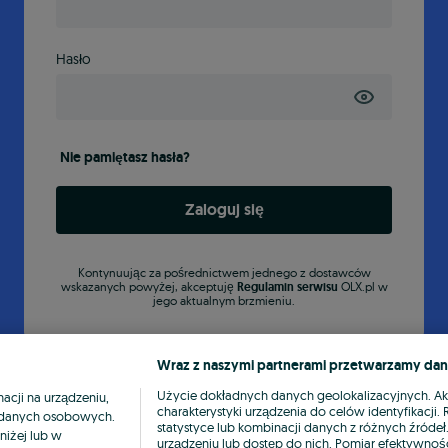
Hasło
Nie pamiętasz hasła?
Zaloguj się
Kontynuując za pośrednictwem jednego z dostawców
wskazanych powyżej, akceptuję
Regulamin serwisu
OLX.pl w
jego aktualnym brzmieniu.
Wraz z naszymi partnerami przetwarzamy dan
Użycie dokładnych danych geolokalizacyjnych. A
cji na urządzeniu,
charakterystyki urządzenia do celów identyfikacji
ia danych osobowych.
statystyce lub kombinacji danych z różnych źróde
niżej lub w
urządzeniu lub dostęp do nich. Pomiar efektywnośc