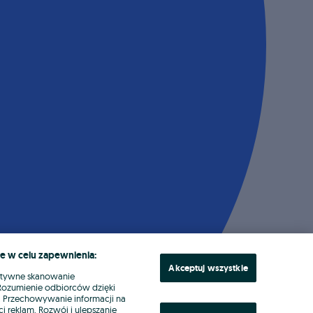
e w celu zapewnienia:
Akceptuj wszystkie
ktywne skanowanie
. Rozumienie odbiorców dzięki
ł. Przechowywanie informacji na
i reklam. Rozwój i ulepszanie