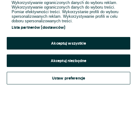
Wykorzystywanie ograniczonych danych do wyboru reklam.
Wykorzystywanie ograniczonych danych do wyboru treści.
Hasło
Pomiar efektywności treści. Wykorzystanie profili do wyboru
spersonalizowanych reklam. Wykorzystywanie profili w celu
doboru spersonalizowanych treści.
Lista partnerów (dostawców)
Nie pamiętasz hasła?
Akceptuj wszystkie
Zaloguj się
Akceptuj niezbędne
Kontynuując za pośrednictwem jednego z dostawców wskazanych powyżej,
Ustaw preferencje
Regulamin serwisu
akceptuję
OLX.pl w jego aktualnym brzmieniu.