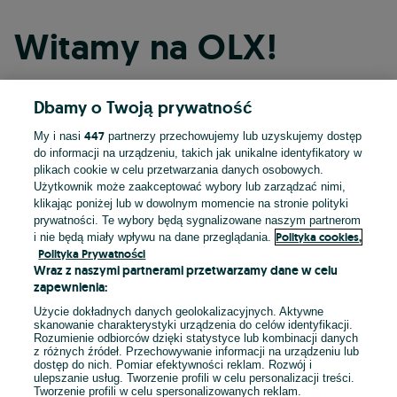
Witamy na OLX!
Dbamy o Twoją prywatność
Kontynuuj przez Facebooka
447
My i nasi
partnerzy przechowujemy lub uzyskujemy dostęp
do informacji na urządzeniu, takich jak unikalne identyfikatory w
Kontynuuj przez konto Apple
plikach cookie w celu przetwarzania danych osobowych.
Użytkownik może zaakceptować wybory lub zarządzać nimi,
klikając poniżej lub w dowolnym momencie na stronie polityki
prywatności. Te wybory będą sygnalizowane naszym partnerom
Kontynuuj przez konto Google
Polityka cookies,
i nie będą miały wpływu na dane przeglądania.
Polityka Prywatności
Wraz z naszymi partnerami przetwarzamy dane w celu
LUB
zapewnienia:
Zaloguj się
Załóż konto
Użycie dokładnych danych geolokalizacyjnych. Aktywne
skanowanie charakterystyki urządzenia do celów identyfikacji.
Rozumienie odbiorców dzięki statystyce lub kombinacji danych
E-mail
z różnych źródeł. Przechowywanie informacji na urządzeniu lub
dostęp do nich. Pomiar efektywności reklam. Rozwój i
ulepszanie usług. Tworzenie profili w celu personalizacji treści.
Tworzenie profili w celu spersonalizowanych reklam.