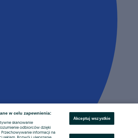
ane w celu zapewnienia:
Akceptuj wszystkie
ktywne skanowanie
. Rozumienie odbiorców dzięki
ł. Przechowywanie informacji na
i reklam. Rozwój i ulepszanie