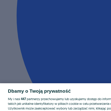
Dbamy o Twoją prywatność
My i nasi
partnerzy przechowujemy lub uzyskujemy dostęp do informa
447
takich jak unikalne identyfikatory w plikach cookie w celu przetwarzan
Użytkownik może zaakceptować wybory lub zarządzać nimi, klikając po