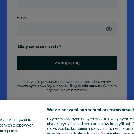
Hasło
Nie pamiętasz hasła?
Zaloguj się
Kontynuując za pośrednictwem jednego z dostawców
wskazanych powyżej, akceptuję
OLX.pl w
Regulamin serwisu
jego aktualnym brzmieniu.
Wraz z naszymi partnerami przetwarzamy d
Użycie dokładnych danych geolokalizacyjnych. A
cji na urządzeniu,
charakterystyki urządzenia do celów identyfikacji
ia danych osobowych.
statystyce lub kombinacji danych z różnych źróde
niżej lub w
urządzeniu lub dostęp do nich. Pomiar efektywnośc