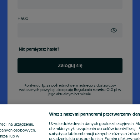
Hasło
Nie pamiętasz hasła?
Zaloguj się
Kontynuując za pośrednictwem jednego z dostawców
wskazanych powyżej, akceptuję
Regulamin serwisu
OLX.pl w
jego aktualnym brzmieniu.
Wraz z naszymi partnerami przetwarzamy dan
Użycie dokładnych danych geolokalizacyjnych. A
cji na urządzeniu,
charakterystyki urządzenia do celów identyfikacji
ia danych osobowych.
statystyce lub kombinacji danych z różnych źróde
niżej lub w
urządzeniu lub dostęp do nich. Pomiar efektywnośc