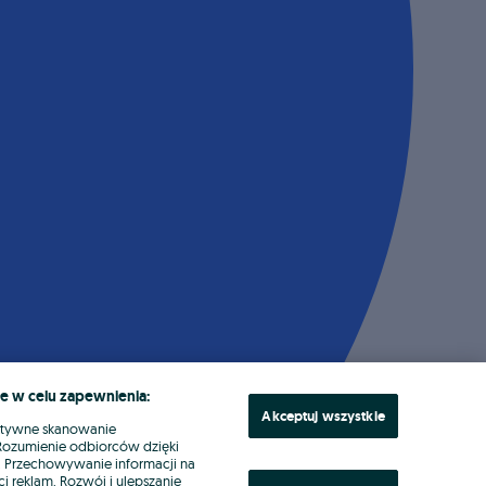
e w celu zapewnienia:
Akceptuj wszystkie
ktywne skanowanie
. Rozumienie odbiorców dzięki
ł. Przechowywanie informacji na
i reklam. Rozwój i ulepszanie