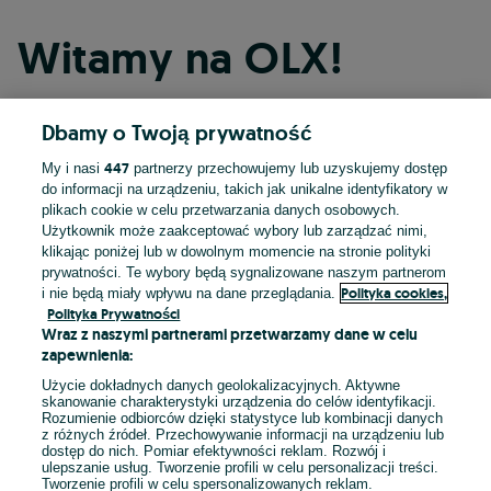
Witamy na OLX!
Dbamy o Twoją prywatność
Kontynuuj przez Facebooka
447
My i nasi
partnerzy przechowujemy lub uzyskujemy dostęp
do informacji na urządzeniu, takich jak unikalne identyfikatory w
Kontynuuj przez konto Apple
plikach cookie w celu przetwarzania danych osobowych.
Użytkownik może zaakceptować wybory lub zarządzać nimi,
klikając poniżej lub w dowolnym momencie na stronie polityki
prywatności. Te wybory będą sygnalizowane naszym partnerom
Kontynuuj przez konto Google
Polityka cookies,
i nie będą miały wpływu na dane przeglądania.
Polityka Prywatności
Wraz z naszymi partnerami przetwarzamy dane w celu
LUB
zapewnienia:
Zaloguj się
Załóż konto
Użycie dokładnych danych geolokalizacyjnych. Aktywne
skanowanie charakterystyki urządzenia do celów identyfikacji.
Rozumienie odbiorców dzięki statystyce lub kombinacji danych
E-mail
z różnych źródeł. Przechowywanie informacji na urządzeniu lub
dostęp do nich. Pomiar efektywności reklam. Rozwój i
ulepszanie usług. Tworzenie profili w celu personalizacji treści.
Tworzenie profili w celu spersonalizowanych reklam.