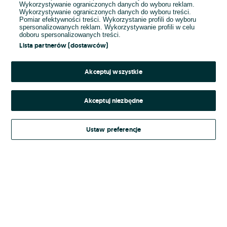
Wykorzystywanie ograniczonych danych do wyboru reklam.
Wykorzystywanie ograniczonych danych do wyboru treści.
Hasło
Pomiar efektywności treści. Wykorzystanie profili do wyboru
spersonalizowanych reklam. Wykorzystywanie profili w celu
doboru spersonalizowanych treści.
Lista partnerów (dostawców)
Nie pamiętasz hasła?
Akceptuj wszystkie
Zaloguj się
Akceptuj niezbędne
Kontynuując za pośrednictwem jednego z dostawców wskazanych powyżej,
Ustaw preferencje
Regulamin serwisu
akceptuję
OLX.pl w jego aktualnym brzmieniu.