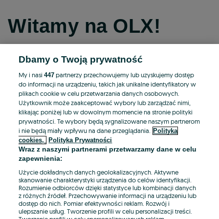
Witamy na OLX!
Dbamy o Twoją prywatność
Kontynuuj przez Facebooka
My i nasi
partnerzy przechowujemy lub uzyskujemy dostęp
447
do informacji na urządzeniu, takich jak unikalne identyfikatory w
Kontynuuj przez konto Apple
plikach cookie w celu przetwarzania danych osobowych.
Użytkownik może zaakceptować wybory lub zarządzać nimi,
klikając poniżej lub w dowolnym momencie na stronie polityki
prywatności. Te wybory będą sygnalizowane naszym partnerom
Kontynuuj przez konto Google
i nie będą miały wpływu na dane przeglądania.
Polityka
cookies,
Polityka Prywatności
Wraz z naszymi partnerami przetwarzamy dane w celu
LUB
zapewnienia:
Zaloguj się
Załóż konto
Użycie dokładnych danych geolokalizacyjnych. Aktywne
skanowanie charakterystyki urządzenia do celów identyfikacji.
Rozumienie odbiorców dzięki statystyce lub kombinacji danych
E-mail
z różnych źródeł. Przechowywanie informacji na urządzeniu lub
dostęp do nich. Pomiar efektywności reklam. Rozwój i
ulepszanie usług. Tworzenie profili w celu personalizacji treści.
Tworzenie profili w celu spersonalizowanych reklam.