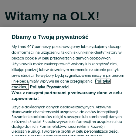
Witamy na OLX!
Dbamy o Twoją prywatność
Kontynuuj przez Facebooka
My i nasi
partnerzy przechowujemy lub uzyskujemy dostęp
447
do informacji na urządzeniu, takich jak unikalne identyfikatory w
Kontynuuj przez konto Apple
plikach cookie w celu przetwarzania danych osobowych.
Użytkownik może zaakceptować wybory lub zarządzać nimi,
klikając poniżej lub w dowolnym momencie na stronie polityki
prywatności. Te wybory będą sygnalizowane naszym partnerom
Kontynuuj przez konto Google
i nie będą miały wpływu na dane przeglądania.
Polityka
cookies,
Polityka Prywatności
Wraz z naszymi partnerami przetwarzamy dane w celu
LUB
zapewnienia:
Zaloguj się
Załóż konto
Użycie dokładnych danych geolokalizacyjnych. Aktywne
skanowanie charakterystyki urządzenia do celów identyfikacji.
Rozumienie odbiorców dzięki statystyce lub kombinacji danych
E-mail
z różnych źródeł. Przechowywanie informacji na urządzeniu lub
dostęp do nich. Pomiar efektywności reklam. Rozwój i
ulepszanie usług. Tworzenie profili w celu personalizacji treści.
Tworzenie profili w celu spersonalizowanych reklam.