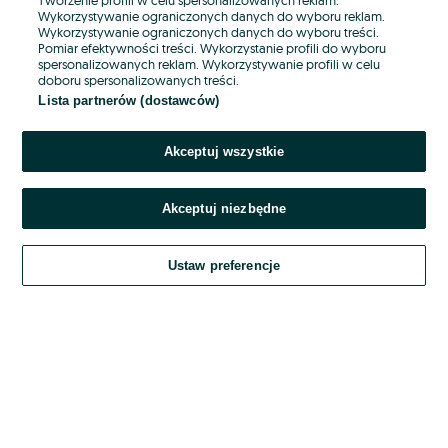
Wykorzystywanie ograniczonych danych do wyboru reklam.
Wykorzystywanie ograniczonych danych do wyboru treści.
Hasło
Pomiar efektywności treści. Wykorzystanie profili do wyboru
spersonalizowanych reklam. Wykorzystywanie profili w celu
doboru spersonalizowanych treści.
Lista partnerów (dostawców)
Nie pamiętasz hasła?
Akceptuj wszystkie
Zaloguj się
Akceptuj niezbędne
Kontynuując za pośrednictwem jednego z dostawców wskazanych powyżej,
akceptuję
OLX.pl w jego aktualnym brzmieniu.
Ustaw preferencje
Regulamin serwisu