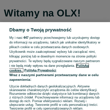
Witamy na OLX!
Dbamy o Twoją prywatność
Kontynuuj przez Facebooka
My i nasi
447
partnerzy przechowujemy lub uzyskujemy dostęp
do informacji na urządzeniu, takich jak unikalne identyfikatory w
Kontynuuj przez konto Apple
plikach cookie w celu przetwarzania danych osobowych.
Użytkownik może zaakceptować wybory lub zarządzać nimi,
klikając poniżej lub w dowolnym momencie na stronie polityki
prywatności. Te wybory będą sygnalizowane naszym partnerom
Kontynuuj przez konto Google
i nie będą miały wpływu na dane przeglądania.
Polityka
cookies,
Polityka Prywatności
Wraz z naszymi partnerami przetwarzamy dane w celu
LUB
zapewnienia:
Zaloguj się
Załóż konto
Użycie dokładnych danych geolokalizacyjnych. Aktywne
skanowanie charakterystyki urządzenia do celów identyfikacji.
Rozumienie odbiorców dzięki statystyce lub kombinacji danych
E-mail
z różnych źródeł. Przechowywanie informacji na urządzeniu lub
dostęp do nich. Pomiar efektywności reklam. Rozwój i
ulepszanie usług. Tworzenie profili w celu personalizacji treści.
Tworzenie profili w celu spersonalizowanych reklam.