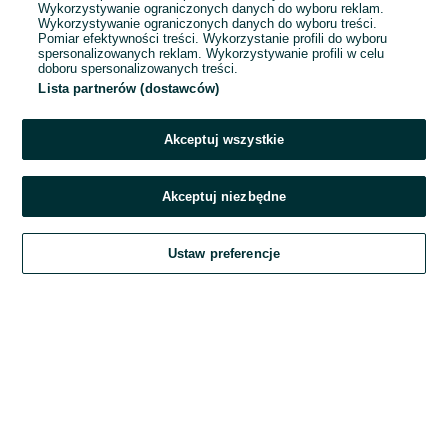
Wykorzystywanie ograniczonych danych do wyboru reklam.
Wykorzystywanie ograniczonych danych do wyboru treści.
Hasło
Pomiar efektywności treści. Wykorzystanie profili do wyboru
spersonalizowanych reklam. Wykorzystywanie profili w celu
doboru spersonalizowanych treści.
Lista partnerów (dostawców)
Nie pamiętasz hasła?
Akceptuj wszystkie
Zaloguj się
Akceptuj niezbędne
Kontynuując za pośrednictwem jednego z dostawców wskazanych powyżej,
Ustaw preferencje
akceptuję
Regulamin serwisu
OLX.pl w jego aktualnym brzmieniu.